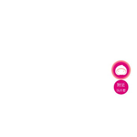
有事問小桃，一起遊桃園
附近
玩什麼