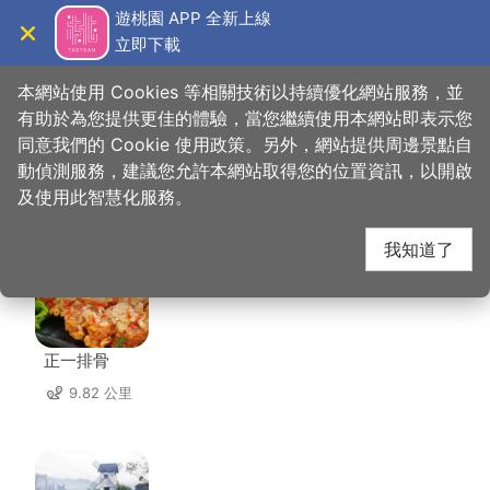
跳
遊桃園 APP 全新上線
到
立即下載
導覽
關閉
主
桃園觀光導覽網
首頁
>
想去的地方
>
住宿
>
景園大旅社
要
本網站使用 Cookies 等相關技術以持續優化網站服務，並
內
有助於為您提供更佳的體驗，當您繼續使用本網站即表示您
容
同意我們的 Cookie 使用政策。另外，網站提供周邊景點自
景園大旅社 周邊店家
區
動偵測服務，建議您允許本網站取得您的位置資訊，以開啟
塊
及使用此智慧化服務。
共有 252 間店家
我知道了
正一排骨
9.82 公里