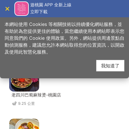
跳
遊桃園 APP 全新上線
到
立即下載
導覽
關閉
主
桃園觀光導覽網
首頁
>
想去的地方
>
住宿
>
雲端商務旅館
要
本網站使用 Cookies 等相關技術以持續優化網站服務，並
內
有助於為您提供更佳的體驗，當您繼續使用本網站即表示您
容
同意我們的 Cookie 使用政策。另外，網站提供周邊景點自
雲端商務旅館 周邊店家
區
動偵測服務，建議您允許本網站取得您的位置資訊，以開啟
塊
及使用此智慧化服務。
共有 266 間店家
我知道了
老四川巴蜀麻辣燙-桃園店
9.25 公里