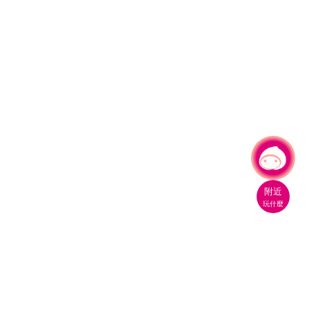
有事問小桃，一起遊桃園
|
附近
玩什麼