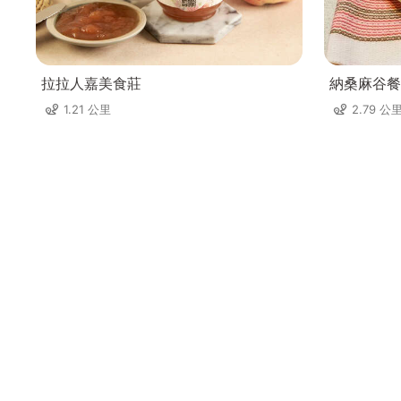
拉拉人嘉美食莊
納桑麻谷餐
1.21 公里
2.79 公