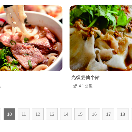
光復雲仙小館
里
4.1 公里
10
11
12
13
14
15
16
17
18