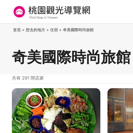
跳
到
主
要
桃園觀光導覽網
:::
首頁
>
想去的地方
>
住宿
>
奇美國際時尚旅館
內
容
區
奇美國際時尚旅館
塊
共有 291 間店家