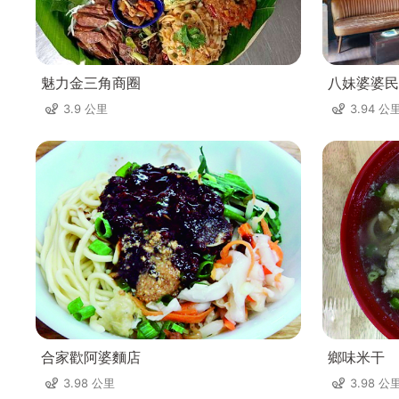
魅力金三角商圈
八妹婆婆民
3.9 公里
3.94 公
合家歡阿婆麵店
鄉味米干
3.98 公里
3.98 公