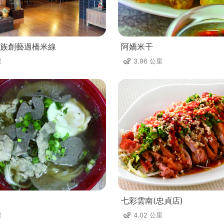
族創藝過橋米線
阿嬌米干
里
3.96 公里
七彩雲南(忠貞店)
里
4.02 公里