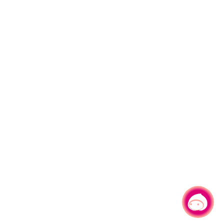
有事問小桃，一起遊桃園
|