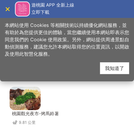
跳
遊桃園 APP 全新上線
到
立即下載
導覽
關閉
主
桃園觀光導覽網
首頁
>
想去的地方
>
住宿
>
奇美國際時尚旅館
要
本網站使用 Cookies 等相關技術以持續優化網站服務，並
內
有助於為您提供更佳的體驗，當您繼續使用本網站即表示您
容
同意我們的 Cookie 使用政策。另外，網站提供周邊景點自
奇美國際時尚旅館 周邊
區
動偵測服務，建議您允許本網站取得您的位置資訊，以開啟
塊
及使用此智慧化服務。
店家
我知道了
共有 291 間店家
桃園觀光夜市-烤馬鈴薯
9.81 公里