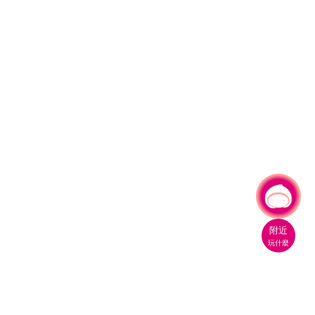
有事問小桃，一起遊桃園
附近
玩什麼