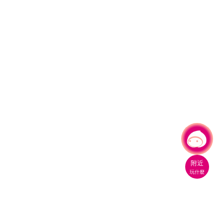
有事問小桃，一起遊桃園
附近
玩什麼