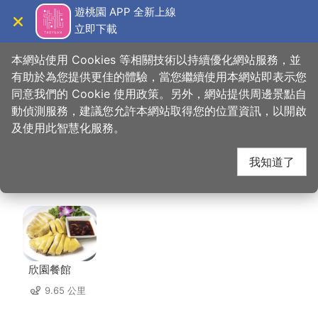
跳
遊桃園 APP 全新上線
到
立即下載
導覽
關閉
主
桃園觀光導覽網
首頁
>
想去的地方
>
住宿
>
蜜月世紀大飯店(3星)
要
本網站使用 Cookies 等相關技術以持續優化網站服務，並
內
有助於為您提供更佳的體驗，當您繼續使用本網站即表示您
容
同意我們的 Cookie 使用政策。另外，網站提供周邊景點自
蜜月世紀大飯店(3星)
區
動偵測服務，建議您允許本網站取得您的位置資訊，以開啟
塊
及使用此智慧化服務。
周邊店家
我知道了
共有 242 間店家
欣園餐館
9.65 公里