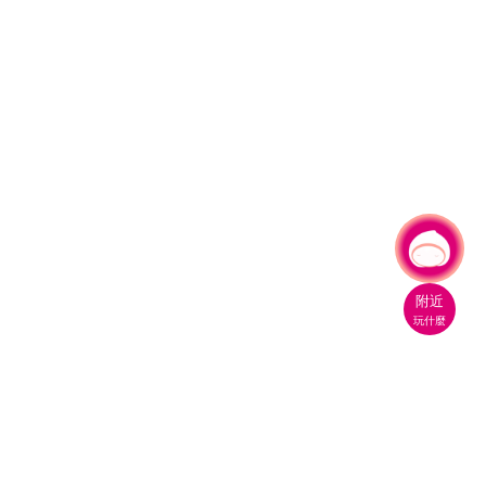
有事問小桃，一起遊桃園
|
附近
玩什麼