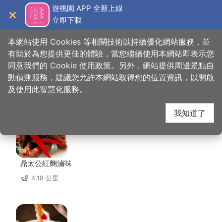
跳
遊桃園 APP 全新上線
到
立即下載
導覽
關閉
主
桃園觀光導覽網
首頁
>
想去的地方
>
住宿
>
曖時租旅館
要
本網站使用 Cookies 等相關技術以持續優化網站服務，並
內
有助於為您提供更佳的體驗，當您繼續使用本網站即表示您
容
同意我們的 Cookie 使用政策。另外，網站提供周邊景點自
曖時租旅館 周邊店家
區
動偵測服務，建議您允許本網站取得您的位置資訊，以開啟
塊
及使用此智慧化服務。
共有 235 間店家
我知道了
鼎太公紅麴滷味
4.18 公里