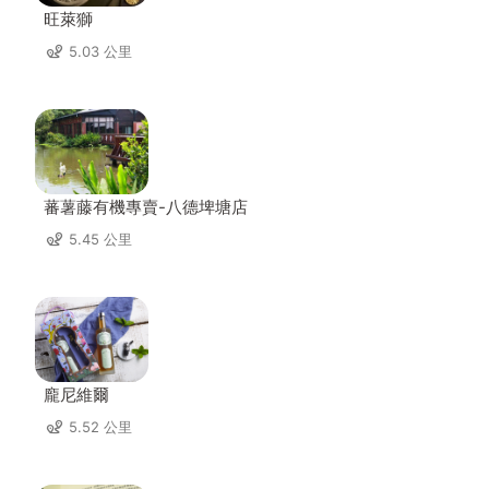
旺萊獅
5.03 公里
蕃薯藤有機專賣-八德埤塘店
5.45 公里
龐尼維爾
5.52 公里