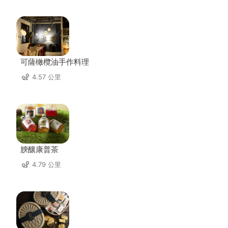
可薩橄欖油手作料理
4.57 公里
腴釀康普茶
4.79 公里