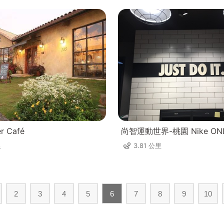
er Café
尚智運動世界-桃園 Nike ON
里
3.81 公里
2
3
4
5
6
7
8
9
10