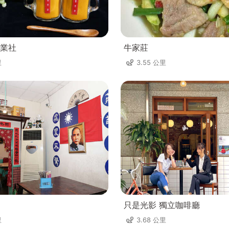
業社
牛家莊
里
3.55 公里
只是光影 獨立咖啡廳
里
3.68 公里