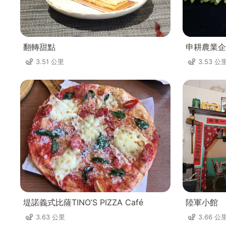
翻轉甜點
申耕農業企
3.51 公里
3.53 公
堤諾義式比薩TINO’S PIZZA Café
陸軍小館
3.63 公里
3.66 公