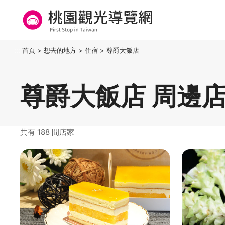
跳
到
主
要
桃園觀光導覽網
:::
首頁
>
想去的地方
>
住宿
>
尊爵大飯店
內
容
區
尊爵大飯店 周邊
塊
共有 188 間店家