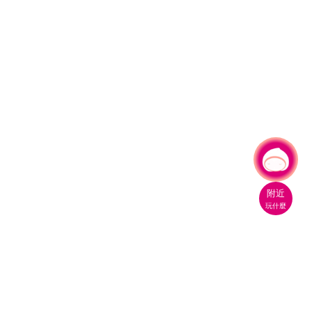
有事問小桃，一起遊桃園
附近
玩什麼