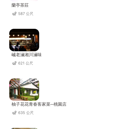
蘭亭茶莊
587 公尺
峸老滷湘川滷味
621 公尺
柚子花花青春客家菜─桃園店
635 公尺