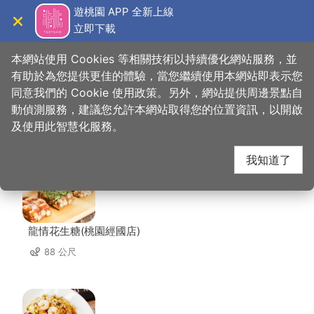
跳
遊桃園 APP 全新上線
到
立即下載
導覽
關閉
主
桃園觀光導覽網
首頁
>
想去的地方
>
住宿
>
里萊行旅
要
本網站使用 Cookies 等相關技術以持續優化網站服務，並
內
有助於為您提供更佳的體驗，當您繼續使用本網站即表示您
容
同意我們的 Cookie 使用政策。另外，網站提供周邊景點自
里萊行旅 周邊店家
區
動偵測服務，建議您允許本網站取得您的位置資訊，以開啟
塊
及使用此智慧化服務。
共有 179 間店家
我知道了
龍情花生糖(桃園經國店)
88 公尺