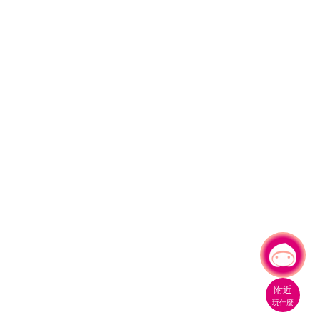
有事問小桃，一起遊桃園
附近
玩什麼