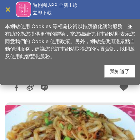
跳
遊桃園 APP 全新上線
到
立即下載
導覽
關閉
主
桃園觀光導覽網
首頁
>
想去的地方
>
美食、購物
>
美食快搜
要
本網站使用 Cookies 等相關技術以持續優化網站服務，並
內
有助於為您提供更佳的體驗，當您繼續使用本網站即表示您
容
同意我們的 Cookie 使用政策。另外，網站提供周邊景點自
稻鄉村客家莊
區
動偵測服務，建議您允許本網站取得您的位置資訊，以開啟
塊
及使用此智慧化服務。
我知道了
人氣：1.8萬
更新：2026-06-04
發佈：2008-10-16