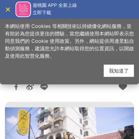
跳
遊桃園 APP 全新上線
到
立即下載
導覽
關閉
主
桃園觀光導覽網
首頁
>
想去的地方
>
美食、購物
>
美食快搜
要
本網站使用 Cookies 等相關技術以持續優化網站服務，並
內
有助於為您提供更佳的體驗，當您繼續使用本網站即表示您
容
同意我們的 Cookie 使用政策。另外，網站提供周邊景點自
土埆厝復古小館
區
動偵測服務，建議您允許本網站取得您的位置資訊，以開啟
塊
及使用此智慧化服務。
我知道了
人氣：1.2萬
更新：2026-06-05
發佈：2015-02-05