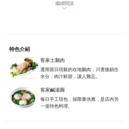
繼續閱讀
在這棟房子。原本已廢棄的老屋，在老闆夫婦巧手改造
整建，成為具有濃濃懷舊風的空間，把八卦床作為裝
飾，燈罩用斗笠製作，牆上陳設犁、統耙、簑衣等農
具，見證阿公那一輩務農的辛苦。
簡單不浮誇，營造家的味道
特色介紹
店內料理如同空間一般，走的是傳統路線，追求懷舊簡
單，不浮誇，有家的感覺，白飯免費自取，碗筷請自
客家土鵝肉
便，客人多半是在地熟客， 年紀偏高。個性樸實的老
選用當日現殺的在地鵝肉，川燙後鎖住
闆， 料理如其人， 如客家土鵝肉，選用7斤上下的在
水分，肉汁鮮甜，讓人難忘。
地鵝肉，當日現殺，鵝肉燙熟後鎖住水分，肉汁鮮甜，
上桌前淋鵝油、鹽與米酒，香氣讓人難忘。有些鄉親旅
客家鹹湯圓
居國外，每次回台灣，一定會來解解饞。另一道招牌菜
每日手工現包，採限量供應，是店內另
是梅干扣肉，以鄉下黑豬肉，加上阿婆自製、至少放2
一道特色料理。
年以上才夠味的陳年梅干菜，蒸上2次，前後花七個小
時，豬肉鮮甜，梅干菜香氣撲鼻，入口即化。薑絲大
腸，同樣使用鄉下黑豬的大腸，自己處理清洗去膜，重
量僅剩原來三分之一，根本不計成本，咬來有勁，非常