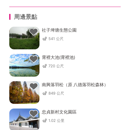
周邊景點
社子埤塘生態公園
541 公尺
霄裡大池(霄裡池)
720 公尺
南興落羽松（原 八德落羽松森林）
849 公尺
忠貞新村文化園區
1.02 公里