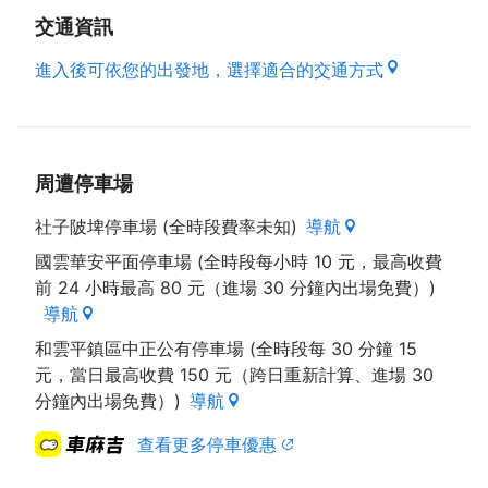
下飯。另一道特色料理則是客家鹹湯圓，老闆母親手工
交通資訊
現包，每天僅有20到25份，湯頭為鵝高湯佐以在地油
進入後可依您的出發地，選擇適合的交通方式
蔥及小韭菜，微微帶點胡椒提味，餡料裡有經過小火爆
香的香菇、蝦米、豬絞肉，口感豐富，限量是殘酷的，
客人常因吃不到而失望。
未來的土埆厝復古小館，希望可以吸引更多年輕族群，
也將為年輕人進行規劃，分享巷仔內美食。
周遭停車場
社子陂埤停車場 (全時段費率未知)
導航
資料來源來自：桃園市政府客家事務局出版之好客之都
Ⅲ
國雲華安平面停車場 (全時段每小時 10 元，最高收費
前 24 小時最高 80 元（進場 30 分鐘內出場免費）)
導航
和雲平鎮區中正公有停車場 (全時段每 30 分鐘 15
元，當日最高收費 150 元（跨日重新計算、進場 30
分鐘內出場免費）)
導航
查看更多停車優惠