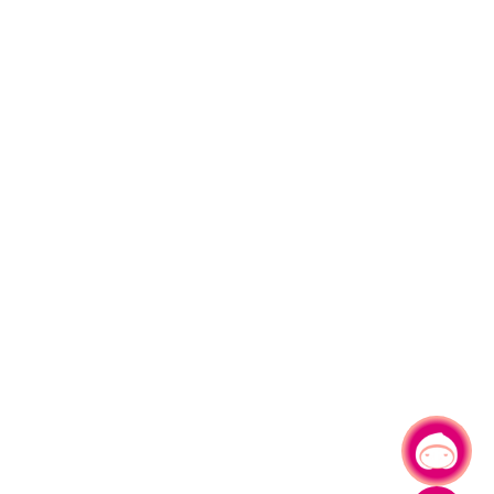
有事問小桃，一起遊桃園
|