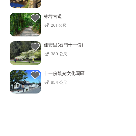
林埤古道
261 公尺
佳安里(石門十一份)
389 公尺
十一份觀光文化園區
654 公尺