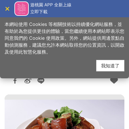
跳
遊桃園 APP 全新上線
到
立即下載
導覽
關閉
主
桃園觀光導覽網
首頁
>
想去的地方
>
美食、購物
>
美食快搜
要
本網站使用 Cookies 等相關技術以持續優化網站服務，並
內
有助於為您提供更佳的體驗，當您繼續使用本網站即表示您
容
同意我們的 Cookie 使用政策。另外，網站提供周邊景點自
紅鱻客家小館
區
動偵測服務，建議您允許本網站取得您的位置資訊，以開啟
塊
及使用此智慧化服務。
我知道了
人氣：1.2萬
更新：2026-06-05
發佈：2015-02-05