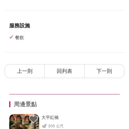
家族多年來生活在這裡，作出來的料理一定要自己能
吃，才能端上桌讓客人品嚐。從公公創立的魚家莊開
始，到現在第三代的孩子們已參與紅鱻的經營。未來仍
將秉著熱情，不斷四處學習，相互交流，堅持品質，
服務設施
不斷製作新的料理，研發出屬於自己的特色。
餐飲
資料來源來自：桃園市政府客家事務局出版之好客之都
Ⅲ
上一則
回列表
下一則
周邊景點
大平紅橋
205 公尺