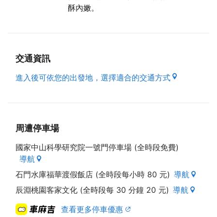
酥內嫩。
添加其他東西。吃來肉質又滑又脆，很受客人喜愛。沾
點關西客家陳年桔醬或是特製的朝天椒辣椒醬油，更具
風味，很多客人專程來吃。而酸菜炒粉腸這道料理，富
含營養的粉腸必定為當日採買，口感才好，這道菜也是
老闆娘從小吃到大的好滋味，但數量有限，需先預約。
交通資訊
而鱸魚料理可說是店內的招牌，無論是炸塊、糖醋、煮
進入後可依您的出發地，選擇適合的交通方式
湯、乾煎都很適合，店內的糖醋鱸魚僅選一斤重左右的
鱸魚，肉質最為鮮嫩。以秘方練製的糖醋醬讓這道料理
吃來酸酸甜甜，外酥內嫩。而紅鱻的道地傳統客家料
理，招牌紅燒肉，僅用鄉下黑毛土豬的三層肉部位當天
滷製，吃來沒有飼料味，豬皮較厚且透亮，口感最棒。
周遭停車場
這道菜亦為老闆娘外公的拿手料理，無論是對豬肉的選
國家中山科學研究院一號門停車場 (全時段免費)
擇，或是料理過程中的火候均相當要求，且一定要用手
導航
工拔毛，不能用燒的，否則會影響口感。這道料理也是
客人們的最愛，幾乎每桌必點。
石門水庫福華渡假飯店 (全時段每小時 80 元)
導航
辰淵桃園客家文化 (全時段每 30 分鐘 20 元)
導航
不斷研發新菜色
查看更多停車優惠