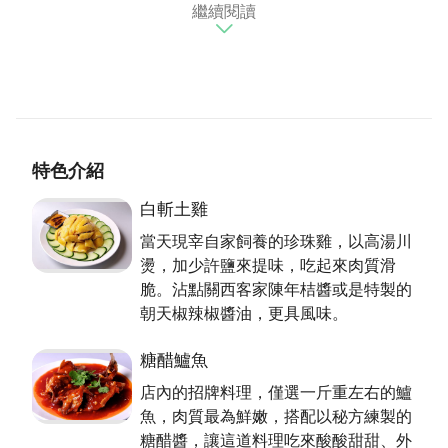
繼續閱讀
幕。將活魚料理與客家菜相結合，提供給消費者更多選
擇。紅鱻名字的由來，是希望生意一路長紅，至於鱻
字，則是不忘本，提供給客人許多鮮美的活魚料理。這
兒的鱸魚肉質鮮美，沒有土味，許多熟客來此一定要嚐
嚐。紅鱻店內採光甚佳，明亮通透，定位為平價供應，
薄利多銷，多以接待熟客為主。希望讓客人有回家吃飯
的感覺，許多熟客都暱稱這裡為三隻魚。菜色不走過度
特色介紹
繁複的路線，以簡潔的方式呈現新鮮食材應有的美味。
而遠道而來的朋友們也不必擔心停車的問題，這兒備有
白斬土雞
30多格的停車場，讓您一家大小都能便利的品嚐美
當天現宰自家飼養的珍珠雞，以高湯川
食。
燙，加少許鹽來提味，吃起來肉質滑
脆。沾點關西客家陳年桔醬或是特製的
讓您吃得安心又放心
朝天椒辣椒醬油，更具風味。
從魚家莊到紅鱻，走過近三十個年頭，對於健康的堅
糖醋鱸魚
持，從良心出發，絕不打折扣。除了豬油自己搾，青菜
店內的招牌料理，僅選一斤重左右的鱸
自己種，土雞與魚自己養，為的就是確保各種食材原本
魚，肉質最為鮮嫩，搭配以秘方練製的
應有的好味道。紅鱻限量的白斬土雞，僅當天現宰自家
糖醋醬，讓這道料理吃來酸酸甜甜、外
飼養的珍珠雞，以高湯川燙，加少許鹽來調味，此外不