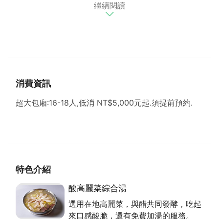
繼續閱讀
立的新龍餐廳有些印象，1995年再創饌園，再於2007
年遷至現址， 由第二代接手經營。取名饌園，是晉天
宮太子爺指示取名為饌，饌元諧音為「賺元」，相當討
喜，二、三十年來，許多老顧客把這兒當成家一般，大
家都是一家人。
傳統客家料理與台菜為主
消費資訊
樸實的饌園以傳統客家料理與台菜為主，部分料理閩客
超大包廂:16-18人,低消 NT$5,000元起.須提前預約.
相融，是一大特色。若與好友相聚，可先點道酸高麗菜
綜合湯，使用在地高麗菜，與醋及果醋共同發酵一個月
後，吃起來酸脆，豬肉選用當日現宰溫體豬肉， 三層
肉沾桔醬相當速配，鴨血與豬肚口感亦佳， 許多女孩
特別喜歡酸味，一碗又一碗，饌園了解客人需求，免費
加湯是基本服務。用在來米搓出的客家米苔目，外觀雪
特色介紹
白晶瑩，炒或煮湯口感都Q彈，很有飽足感，碗內還有
酸高麗菜綜合湯
木耳、蝦仁、韭菜等，料多實在，米苔目加糖水就可以
選用在地高麗菜，與醋共同發酵，吃起
成為點心。
來口感酸脆，還有免費加湯的服務。
傳承父母料理好手藝的招牌白斬雞，是自父母傳承所得