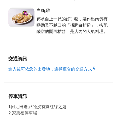
的料理方式，用5、6台斤重，絕不打抗生素的放山土
白斬雞
雞，肉質夠勁又不油膩，沾點酸甜的關西桔醬味道剛
好，這道白斬雞是入厝、起家、娶媳婦或嫁女兒宴客
傳承自上一代的好手藝，製作出肉質有
時，必備的圓滿好菜。薑絲粉腸，選用當天現宰的溫體
嚼勁又不膩口的「招牌白斬雞」，搭配
豬，清洗乾淨後，拌嫩薑絲、醬油膏、工研白醋炒，炸
酸甜的關西桔醬，是店內的人氣料理。
到酥酥的且顏色變深即可上桌。糖醋排骨則是小時候媽
媽常給游老闆帶便當的菜色，醃過的排骨，香味十足，
軟而不爛，青椒多汁、梅子酸甜，視覺鮮艷，也是招牌
菜。雖經幾次搬遷，不輕易漲價的饌園仍將紮實經營，
交通資訊
以美食帶給大家美好的用餐回憶。
進入後可依您的出發地，選擇適合的交通方式
資料來源來自：桃園市政府客家事務局出版之好客之都
Ⅲ
停車資訊
1.附近田邊,路邊沒有劃紅線之處
2.家樂福停車場