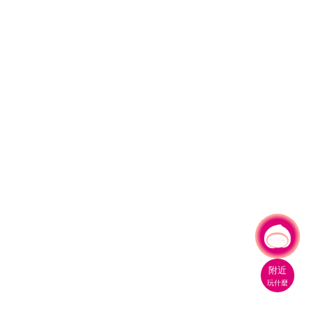
有事問小桃，一起遊桃園
|
附近
玩什麼