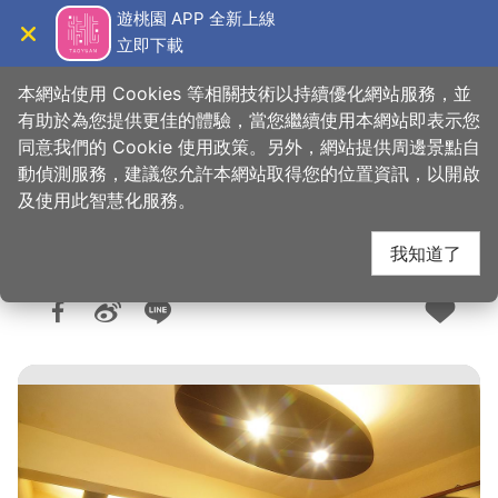
跳
遊桃園 APP 全新上線
到
立即下載
導覽
關閉
主
桃園觀光導覽網
首頁
>
想去的地方
>
美食、購物
>
美食快搜
要
本網站使用 Cookies 等相關技術以持續優化網站服務，並
內
有助於為您提供更佳的體驗，當您繼續使用本網站即表示您
容
同意我們的 Cookie 使用政策。另外，網站提供周邊景點自
饌園餐館
區
動偵測服務，建議您允許本網站取得您的位置資訊，以開啟
塊
及使用此智慧化服務。
我知道了
人氣：1.4萬
更新：2026-06-05
發佈：2015-02-05