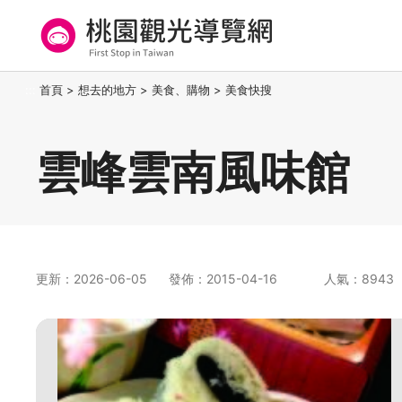
跳
到
主
要
桃園觀光導覽網
:::
首頁
>
想去的地方
>
美食、購物
>
美食快搜
內
容
區
雲峰雲南風味館
塊
更新：2026-06-05
發佈：2015-04-16
人氣：8943