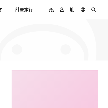
方
計畫旅行
網站導覽
會員登入
地圖導覽
language
全文檢
English
日本語
한국어
簡體中文
Indonesia
ไทย
Người việt nam
:::