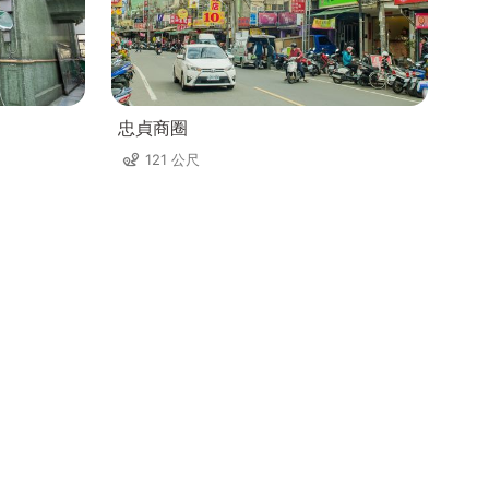
忠貞商圈
121 公尺