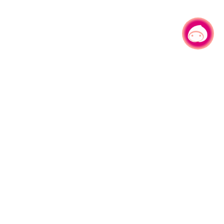
有事問小桃，一起遊桃園
旅遊局
網站導覽
資訊安全政策
園區縣府路1號
網站資料開放宣告
1#6209
隱私權政策
週五