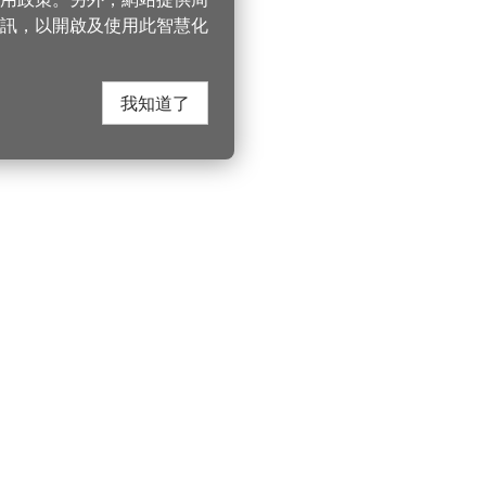
訊，以開啟及使用此智慧化
我知道了
在這裡找到我們
桃園市政府觀光
遊桃園
Instagram
330206 桃園市桃
電話：(03)332-210
園風景區管理處
YouTube
服務時間：週一至
遊桃園
市政信箱