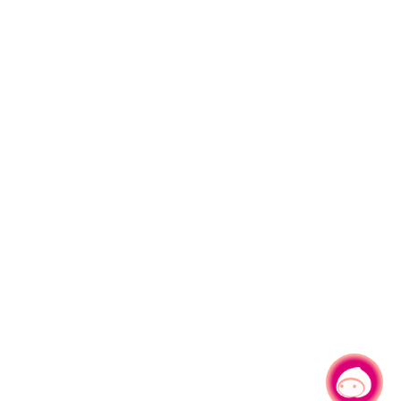
有事問小桃，一起遊桃園
|