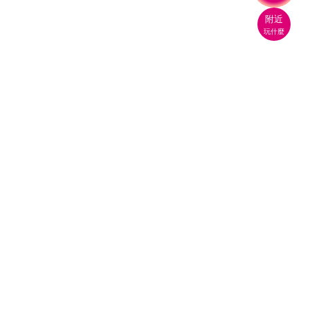
附近
玩什麼
桃園市政府觀光旅遊局
330206 桃園市桃園區縣府路1號
電話：(03)332-2101#6209
服務時間：週一至週五
上午8:00至12:00 下午13:00至17:00