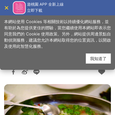
跳
遊桃園 APP 全新上線
到
立即下載
導覽
關閉
主
桃園觀光導覽網
首頁
>
想去的地方
>
美食、購物
>
美食快搜
要
本網站使用 Cookies 等相關技術以持續優化網站服務，並
內
有助於為您提供更佳的體驗，當您繼續使用本網站即表示您
容
同意我們的 Cookie 使用政策。另外，網站提供周邊景點自
雲滄小館
區
動偵測服務，建議您允許本網站取得您的位置資訊，以開啟
塊
及使用此智慧化服務。
我知道了
人氣：9842
更新：2026-06-05
發佈：2015-04-16