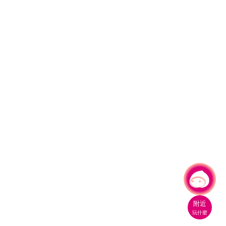
有事問小桃，一起遊桃園
|
附近
玩什麼