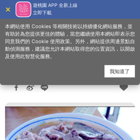
跳
遊桃園 APP 全新上線
到
立即下載
導覽
關閉
主
桃園觀光導覽網
首頁
>
想去的地方
>
美食、購物
>
美食快搜
要
本網站使用 Cookies 等相關技術以持續優化網站服務，並
內
有助於為您提供更佳的體驗，當您繼續使用本網站即表示您
容
同意我們的 Cookie 使用政策。另外，網站提供周邊景點自
忠貞雲鄉米干
區
動偵測服務，建議您允許本網站取得您的位置資訊，以開啟
塊
及使用此智慧化服務。
我知道了
人氣：9161
更新：2026-06-05
發佈：2015-04-16