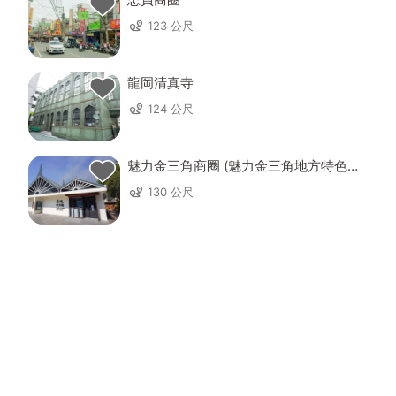
123 公尺
龍岡清真寺
124 公尺
魅力金三角商圈 (魅力金三角地方特色產
業發展協會)
130 公尺