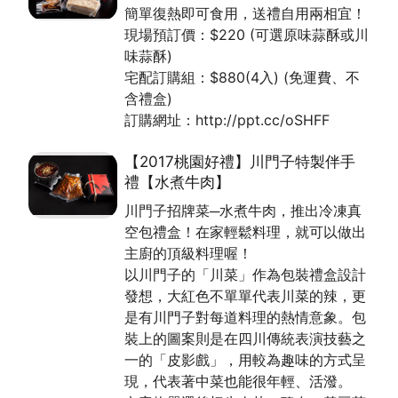
簡單復熱即可食用，送禮自用兩相宜！
現場預訂價：$220 (可選原味蒜酥或川
味蒜酥)
宅配訂購組：$880(4入) (免運費、不
含禮盒)
訂購網址：http://ppt.cc/oSHFF
【2017桃園好禮】川門子特製伴手
禮【水煮牛肉】
川門子招牌菜─水煮牛肉，推出冷凍真
空包禮盒！在家輕鬆料理，就可以做出
主廚的頂級料理喔！
以川門子的「川菜」作為包裝禮盒設計
發想，大紅色不單單代表川菜的辣，更
是有川門子對每道料理的熱情意象。包
裝上的圖案則是在四川傳統表演技藝之
一的「皮影戲」，用較為趣味的方式呈
現，代表著中菜也能很年輕、活潑。