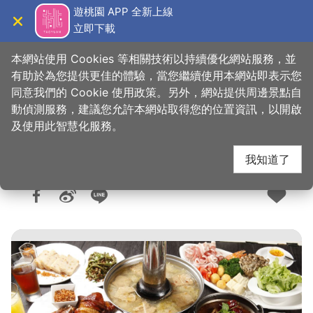
跳
遊桃園 APP 全新上線
到
立即下載
導覽
關閉
主
桃園觀光導覽網
首頁
>
想去的地方
>
美食、購物
>
美食快搜
要
本網站使用 Cookies 等相關技術以持續優化網站服務，並
內
有助於為您提供更佳的體驗，當您繼續使用本網站即表示您
容
同意我們的 Cookie 使用政策。另外，網站提供周邊景點自
川門子美食時尚餐廳
區
動偵測服務，建議您允許本網站取得您的位置資訊，以開啟
塊
及使用此智慧化服務。
我知道了
人氣：2.5萬
更新：2026-06-08
發佈：2016-01-06