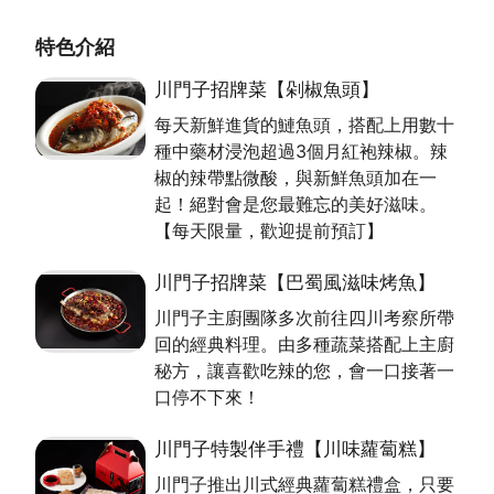
料理結合創意時尚的品牌塑造，讓消費者更能體會認識
極致川菜料理的趣味性。
特色介紹
川門子招牌菜【剁椒魚頭】
每天新鮮進貨的鰱魚頭，搭配上用數十
種中藥材浸泡超過3個月紅袍辣椒。辣
椒的辣帶點微酸，與新鮮魚頭加在一
起！絕對會是您最難忘的美好滋味。
【每天限量，歡迎提前預訂】
川門子招牌菜【巴蜀風滋味烤魚】
川門子主廚團隊多次前往四川考察所帶
回的經典料理。由多種蔬菜搭配上主廚
秘方，讓喜歡吃辣的您，會一口接著一
口停不下來！
川門子特製伴手禮【川味蘿蔔糕】
川門子推出川式經典蘿蔔糕禮盒，只要