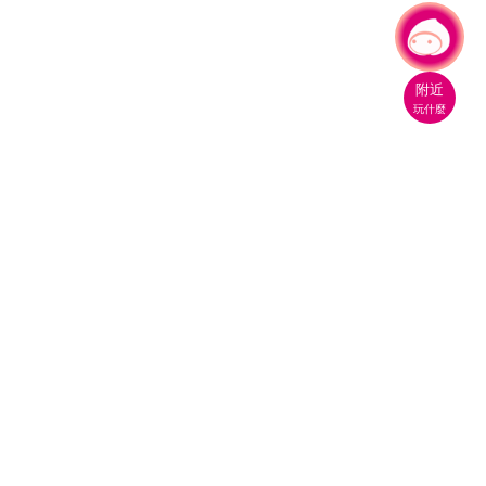
有事問小桃，一起遊桃園
|
附近
玩什麼
桃園市政府觀光旅遊局
330206 桃園市桃園區縣府路1號
電話：(03)332-2101#6209
服務時間：週一至週五
上午8:00至12:00 下午13:00至17:00