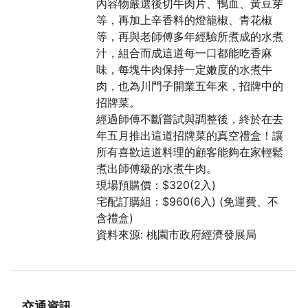
內容物嚴選後切牛肉片、鴨血、黃豆芽
等，再加上辛香料的燈籠椒、青花椒
等，再與老師傅多年經驗所煮成的水煮
汁，組合而成這道每一口都能吃香麻
味，每塊牛肉保持一定嫩度的水煮牛
肉，也為川門子開業五年來，招牌中的
招牌菜。
經過師傅不斷嘗試與調整後，終於在去
年五月推出這道招牌菜的真空禮盒！讓
所有喜歡這道料理的顧客能夠在家輕鬆
煮出師傅級的水煮牛肉。
現場預購價：$320(2入)
宅配訂購組：$960(6入) (免運費、不
含禮盒)
資料來源: 桃園市政府經濟發展局
交通資訊