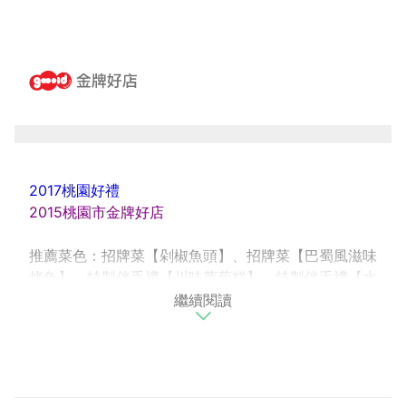
2017桃園好禮
2015桃園市金牌好店
推薦菜色：招牌菜【剁椒魚頭】、招牌菜【巴蜀風滋味
烤魚】、特製伴手禮【川味蘿蔔糕】、特製伴手禮【水
繼續閱讀
煮牛肉】
桃園川門子，位於南崁南竹路上，地點離南崁交流道很
近，川門子的交通方便，而且停車位很多，有250個停
車位不用擔心停車問題。蜀一蜀二的時尚川菜料理由原
桃園地區家喻戶曉的福興樓所創立的，精湛洗鍊的川菜