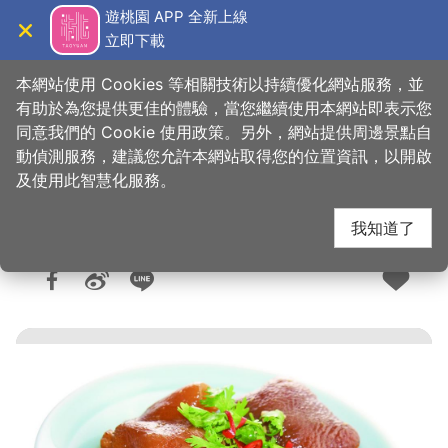
跳
遊桃園 APP 全新上線
到
立即下載
導覽
關閉
主
桃園觀光導覽網
首頁
>
想去的地方
>
美食、購物
>
美食快搜
要
本網站使用 Cookies 等相關技術以持續優化網站服務，並
內
有助於為您提供更佳的體驗，當您繼續使用本網站即表示您
容
同意我們的 Cookie 使用政策。另外，網站提供周邊景點自
釀香居懷舊餐廳
區
動偵測服務，建議您允許本網站取得您的位置資訊，以開啟
塊
及使用此智慧化服務。
我知道了
人氣：9625
更新：2026-06-08
發佈：2016-01-15