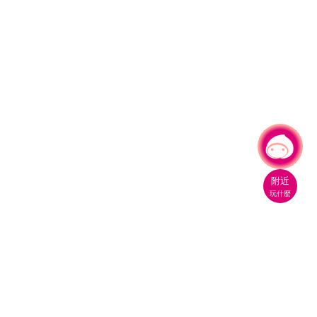
有事問小桃，一起遊桃園
|
附近
玩什麼