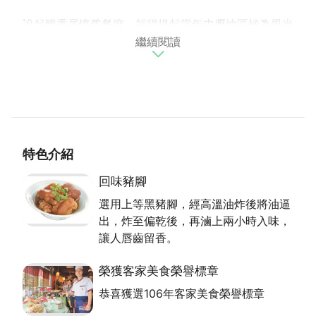
說起釀香居懷舊餐廳，就得提起當年中壢地區極為風光
繼續閱讀
的老姜豬腸大王，半世紀的情感，以美食撫慰台灣人的
心。釀香居的姜老闆娘為第二代，為傳承父親的好手
藝，致力於客家菜的推廣，並奉訓「實實在在為客人把
關」為圭臬。
成立於2006年，如果加上父親經營的年數，可謂是一
甲子的美食功力。對於在地美食內行，海鮮的挑選也十
分精準，無怪網路上的評價相當地好。來釀香居首先點
特色介紹
名回味豬腳，好吃的程度果然讓人齒頰留香、回味再
三。
回味豬腳
身兼主廚的林老闆表示，這是選用上等黑豬腳，經高溫
選用上等黑豬腳，經高溫油炸後將油逼
油炸將油逼出，炸到偏乾後，再滷上兩小時。值得一提
出，炸至偏乾後，再滷上兩小時入味，
的是，不惜重本選用老字號黑龍油膏燜滷，入味後色澤
讓人唇齒留香。
油亮不說，嚼勁Q度十足。
對於未來，姜老闆娘深感「傳承」是一大重點，至今仍
榮獲客家美食榮譽標章
有父親那一輩的老顧客，遠道而來就是為了吃那一份老
恭喜獲選106年客家美食榮譽標章
味道，那是在記憶中難以忘懷的；這也讓他們夫婦倆更
有衝勁，扎扎實實地訓練下一代。