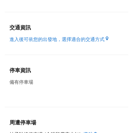
資料來源來自：桃園市政府客家事務局出版之好客之都
Ⅲ
交通資訊
https://www.youtube.com/watch?
進入後可依您的出發地，選擇適合的交通方式
v=Lj8Y9kUzI9k#t=31m53s
停車資訊
備有停車場
周遭停車場