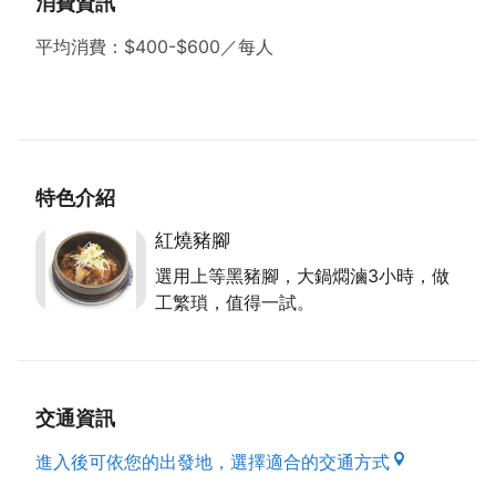
消費資訊
●可攜寵物。
●平均消費：$400-$600／每人。
平均消費：$400-$600／每人
資料來源來自：桃園市政府客家事務局出版之好客之
都Ⅲ
特色介紹
紅燒豬腳
選用上等黑豬腳，大鍋燜滷3小時，做
工繁瑣，值得一試。
交通資訊
進入後可依您的出發地，選擇適合的交通方式