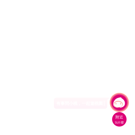
有事問小桃，一起遊桃園
附近
玩什麼