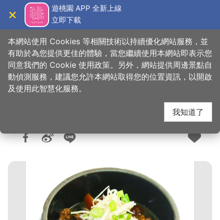
跳
遊桃園 APP 全新上線
到
立即下載
導覽
關閉
主
桃園觀光導覽網
首頁
>
想去的地方
>
美食、購物
>
美食快搜
要
本網站使用 Cookies 等相關技術以持續優化網站服務，並
內
有助於為您提供更佳的體驗，當您繼續使用本網站即表示您
容
同意我們的 Cookie 使用政策。另外，網站提供周邊景點自
大溪紅樓懷舊餐廳
區
動偵測服務，建議您允許本網站取得您的位置資訊，以開啟
塊
及使用此智慧化服務。
我知道了
人氣：1.2萬
更新：2026-06-08
發佈：2016-02-19