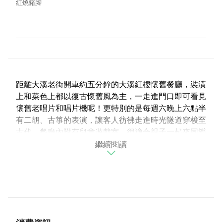
紅燒豬腳
距離大溪老街開車約五分鐘的大溪紅樓懷舊餐廳，裝潢
上和菜色上都以復古懷舊風為主，一走進門口即可看見
懷舊老唱片和唱片機呢！更特別的是每週六晚上六點半
有二胡、古箏的表演，讓客人彷彿走進時光隧道穿梭至
古代。餐廳內附有兒童遊戲室，很適合親子一起來同樂
繼續閱讀
喔！
招牌：紅燒豬腳、古早味香酥炸牛蒡。
貼心提醒：
●有停車位。
●有兒童椅。