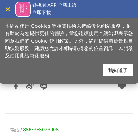
跳
遊桃園 APP 全新上線
到
立即下載
導覽
關閉
主
桃園觀光導覽網
首頁
>
想去的地方
>
美食、購物
>
美食快搜
要
本網站使用 Cookies 等相關技術以持續優化網站服務，並
內
有助於為您提供更佳的體驗，當您繼續使用本網站即表示您
容
同意我們的 Cookie 使用政策。另外，網站提供周邊景點自
大溪全家福海鮮餐廳
區
動偵測服務，建議您允許本網站取得您的位置資訊，以開啟
塊
及使用此智慧化服務。
我知道了
人氣：1.3萬
更新：2026-06-08
發佈：2016-07-05
電話
886-3-3076008