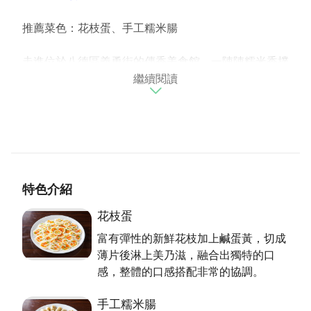
推薦菜色：花枝蛋、手工糯米腸
走進位於八德區義勇街的傳香美食館，一陣陣糯米香撲
繼續閱讀
鼻而來，令人錯以為回到阿嬤的三合院廚房。老闆說希
望以古早味街頭小吃做為號召，將記憶中美好的滋味傳
承下去。在現在的台灣，要吃東西相當方便，一打開門
左邊一家小吃攤、右邊一家麵館，然而，要吃到傳統手
藝做出來的好料理卻沒那麼容易。傳香美食有別於ㄧ般
小吃麵店，主打的是五六年級生小時候在廟口看戲時必
吃的糯米腸，透過美食帶大家回返青春時光。
特色介紹
花枝蛋
富有彈性的新鮮花枝加上鹹蛋黃，切成
薄片後淋上美乃滋，融合出獨特的口
感，整體的口感搭配非常的協調。
手工糯米腸