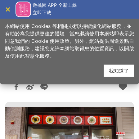
跳
遊桃園 APP 全新上線
到
立即下載
導覽
關閉
主
桃園觀光導覽網
首頁
>
想去的地方
>
美食、購物
>
美食快搜
要
本網站使用 Cookies 等相關技術以持續優化網站服務，並
內
有助於為您提供更佳的體驗，當您繼續使用本網站即表示您
容
同意我們的 Cookie 使用政策。另外，網站提供周邊景點自
傳香美食館
區
動偵測服務，建議您允許本網站取得您的位置資訊，以開啟
塊
及使用此智慧化服務。
我知道了
人氣：1.1萬
更新：2026-06-08
發佈：2016-11-15