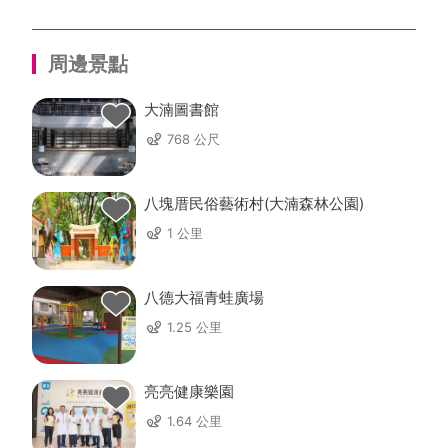
周邊景點
大湳圖書館
768 公尺
八塊厝民俗藝術村(大湳森林公園)
1 公里
八德大福青蛙廣場
1.25 公里
亮亮健康樂園
1.64 公里