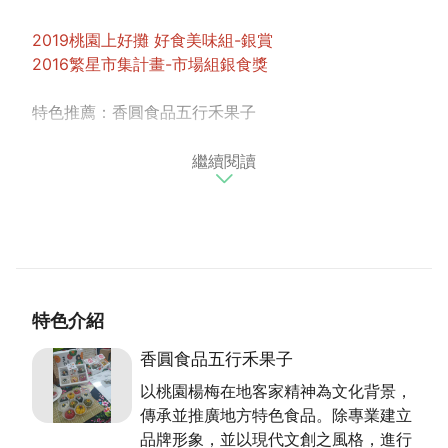
2019桃園上好攤 好食美味組-銀賞
2016繁星市集計畫-市場組銀食獎
特色推薦：香圓食品五行禾果子
繼續閱讀
老板以注重養生為出發，以自種的南瓜做天然染劑製成
的南瓜包，而食材的來源也達到減碳標準，用自己的田
種出的南瓜來製作。堅持商品一定要天然，不能有任何
的添加物，因此也讓顧客可以吃到最天然的食品。為此
也購置專門的冰箱來進行保存，希望將最好的食品呈現
在顧客面前。目前因為銷售穩定，除了在市場販售之
外，也接受電話的訂購，希望藉由拓展販售通路，讓更
特色介紹
多人能吃到健康的好味道。
香圓食品五行禾果子
以桃園楊梅在地客家精神為文化背景，
傳承並推廣地方特色食品。除專業建立
品牌形象，並以現代文創之風格，進行