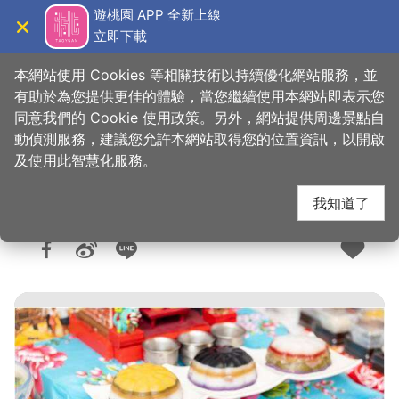
跳
遊桃園 APP 全新上線
到
立即下載
導覽
關閉
主
桃園觀光導覽網
首頁
>
購好物
>
購物快搜
要
本網站使用 Cookies 等相關技術以持續優化網站服務，並
內
有助於為您提供更佳的體驗，當您繼續使用本網站即表示您
容
同意我們的 Cookie 使用政策。另外，網站提供周邊景點自
大成市場-香圓食品
區
動偵測服務，建議您允許本網站取得您的位置資訊，以開啟
塊
及使用此智慧化服務。
我知道了
人氣：1.5萬
更新：2026-06-11
發佈：2017-01-11