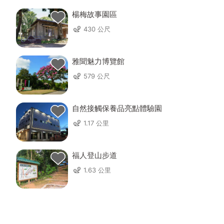
楊梅故事園區
430 公尺
雅聞魅力博覽館
579 公尺
自然接觸保養品亮點體驗園
1.17 公里
福人登山步道
1.63 公里