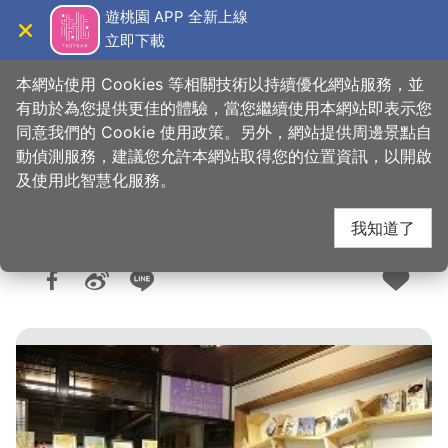
跳
遊桃園 APP 全新上線
到
立即下載
導覽
關閉
主
桃園觀光導覽網
首頁
>
購好物
>
購物快搜
要
本網站使用 Cookies 等相關技術以持續優化網站服務，並
內
有助於為您提供更佳的體驗，當您繼續使用本網站即表示您
容
同意我們的 Cookie 使用政策。另外，網站提供周邊景點自
五色鳥故事館
區
動偵測服務，建議您允許本網站取得您的位置資訊，以開啟
塊
及使用此智慧化服務。
我知道了
人氣：6395
更新：2025-04-30
發佈：2017-02-22