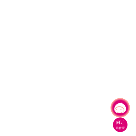
有事問小桃，一起遊桃園
|
附近
玩什麼