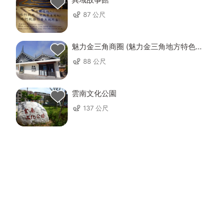
87 公尺
魅力金三角商圈 (魅力金三角地方特色產
業發展協會)
88 公尺
雲南文化公園
137 公尺