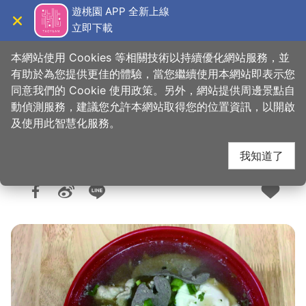
跳
遊桃園 APP 全新上線
到
立即下載
導覽
關閉
主
桃園觀光導覽網
首頁
>
想去的地方
>
美食、購物
>
美食快搜
要
本網站使用 Cookies 等相關技術以持續優化網站服務，並
內
有助於為您提供更佳的體驗，當您繼續使用本網站即表示您
容
同意我們的 Cookie 使用政策。另外，網站提供周邊景點自
鄉味米干
區
動偵測服務，建議您允許本網站取得您的位置資訊，以開啟
塊
及使用此智慧化服務。
我知道了
人氣：7206
更新：2026-06-09
發佈：2017-04-11