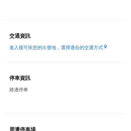
興仁夜市設施規劃完善，最特別的是依照消費類型完整
劃分「美食小吃」與「玩樂購物」兩大型態，讓遊客在
美食區吃飽喝足之餘，再前往歡樂王國盡情享受歡樂，
滿足全家大小不同的需求。在「美食天地」區，不論是
山產海鮮、冷飲冰品及異國料理等應有盡有，種類之多
交通資訊
令人目不暇給，其中像是比臉還大的酥炸大魷魚、選用
龍眼木現烤的窯烤披薩、老字號的臭豆腐與生炒花枝、
進入後可依您的出發地，選擇適合的交通方式
香氣濃郁的米食甜點、尺寸有如口袋大小卻能大口滿足
的創意牛排、前知名酒店主廚坐鎮的滷味等等，都是興
仁夜市的招牌特色，千萬不要錯過了。
來到「歡樂王國」區，集結了豐富的玩樂與購物品項，
停車資訊
最適合親子同樂，如套圈圈、麻將賓果王國、德州撲
克、氣墊城堡、動力彈跳、旋轉木馬、小火車、海盜船
路邊停車
等趣味遊戲，讓大小朋友玩得不亦樂乎，可說是興仁夜
市裡的歡樂天堂。
原本的興仁夜市緊鄰內壢火車站的後方，因地目不合而
搬遷至現址，所在地的前身為向日葵夜市，新夜市的面
積廣達3個足球場大小，甫開幕就吸引2萬人次，創造
超高人氣；加上夜市位於重劃區又緊鄰交流道，佔盡交
周遭停車場