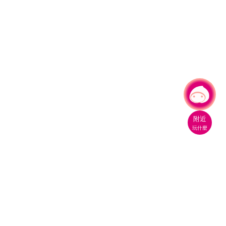
有事問小桃，一起遊桃園
附近
玩什麼