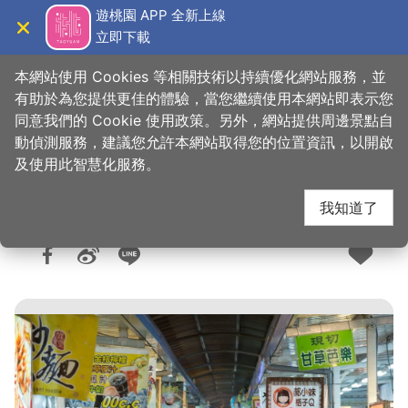
跳
遊桃園 APP 全新上線
到
立即下載
導覽
關閉
主
桃園觀光導覽網
首頁
>
想去的地方
>
美食、購物
>
美食快搜
要
本網站使用 Cookies 等相關技術以持續優化網站服務，並
內
有助於為您提供更佳的體驗，當您繼續使用本網站即表示您
容
同意我們的 Cookie 使用政策。另外，網站提供周邊景點自
興仁夜市
區
動偵測服務，建議您允許本網站取得您的位置資訊，以開啟
塊
及使用此智慧化服務。
我知道了
人氣：1.1萬
更新：2026-06-09
發佈：2017-08-21