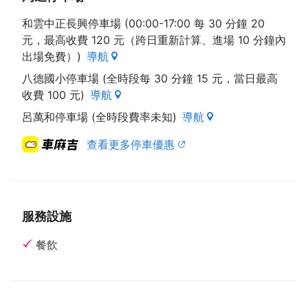
通便利與多樣化美食的雙重優勢；雖然後來又歷經莫拉
和雲中正長興停車場 (00:00-17:00 每 30 分鐘 20
克颱風侵襲而休市一個月，卻也改採鋼筋水泥來搭設鐵
元，最高收費 120 元（跨日重新計算、進場 10 分鐘內
皮屋，讓整體結構更顯安全穩固；搭配挑高設計與照明
出場免費）)
導航
設備，讓夜市更加明亮寬敞；入口處設有遊客服務處，
A、B兩區皆有公共廁所，各路口轉角亦設有垃圾桶，
八德國小停車場 (全時段每 30 分鐘 15 元，當日最高
強化了環境清潔與攤位美觀。
收費 100 元)
導航
另外，夜市內設有多個出口，流暢的動線設計能有效的
呂萬和停車場 (全時段費率未知)
導航
分散人潮；廣達500坪的停車場方便遊客盡興的邊吃邊
逛，可說是提供了相當便利輕鬆的購物環境。
查看更多停車優惠
服務設施
餐飲