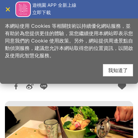
跳
遊桃園 APP 全新上線
到
立即下載
導覽
關閉
主
桃園觀光導覽網
首頁
>
想去的地方
>
美食、購物
>
美食快搜
要
本網站使用 Cookies 等相關技術以持續優化網站服務，並
內
有助於為您提供更佳的體驗，當您繼續使用本網站即表示您
容
同意我們的 Cookie 使用政策。另外，網站提供周邊景點自
嚐趣壽喜屋
區
動偵測服務，建議您允許本網站取得您的位置資訊，以開啟
塊
及使用此智慧化服務。
我知道了
人氣：6011
更新：2026-06-09
發佈：2017-10-24