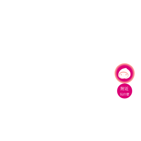
有事問小桃，一起遊桃園
|
附近
玩什麼