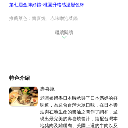
第七屆金牌好禮-桃園升格感溫變色杯
推薦菜色：壽喜燒、赤味噌泡菜鍋
繼續閱讀
負責人許小姐猶記那段在日本求學的時光，有個回憶常
在心間流轉，北國的冬日寒風瑟瑟，拜訪了久居鄉間的
一位日本媽媽，熱心的招呼與邀請共享當地的珍饌料
理，在香醇甘甜的鍋底和豐富道地的鍋物裡頭，彷彿看
見來自家鄉的熟悉與感動，於是於2004年6月成立嚐
趣壽喜屋。
特色介紹
壽喜燒
老闆娘留學日本時承襲了日本媽媽的好
味道，為迎合台灣大眾口味，在日本醬
油與在地生產的醬油之間作了調和，呈
現出最完美的壽喜燒醬汁，搭配台灣本
地豬肉及雞腿肉、美國上選的牛肉以及