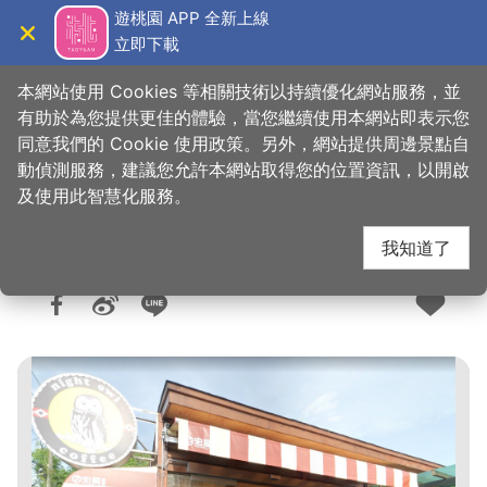
跳
遊桃園 APP 全新上線
到
立即下載
導覽
關閉
主
桃園觀光導覽網
首頁
>
想去的地方
>
美食、購物
>
美食快搜
要
本網站使用 Cookies 等相關技術以持續優化網站服務，並
內
有助於為您提供更佳的體驗，當您繼續使用本網站即表示您
容
同意我們的 Cookie 使用政策。另外，網站提供周邊景點自
霞雲坪貓頭鷹咖啡館
區
動偵測服務，建議您允許本網站取得您的位置資訊，以開啟
塊
及使用此智慧化服務。
我知道了
人氣：8561
更新：2026-06-09
發佈：2017-11-02