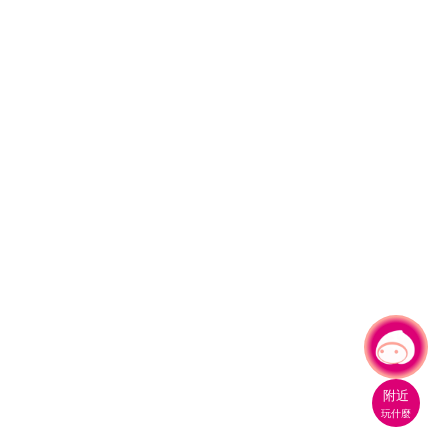
有事問小桃，一起遊桃園
附近
玩什麼