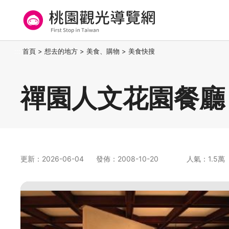
跳
到
主
要
桃園觀光導覽網
:::
首頁
>
想去的地方
>
美食、購物
>
美食快搜
內
容
區
禪園人文花園餐廳
塊
更新：2026-06-04
發佈：2008-10-20
人氣：1.5萬