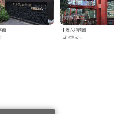
事館
中壢六和商圈
尺
428 公尺