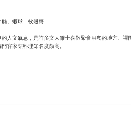
牛腩、蝦球、軟殼蟹
厚的人文氣息，是許多文人雅士喜歡聚會用餐的地方。禪
獨門客家菜料理知名度頗高。