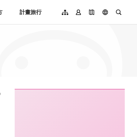
方
計畫旅行
網站導覽
會員登入
地圖導覽
language
全文檢
English
日本語
한국어
簡體中文
Indonesia
ไทย
Người việt nam
:::