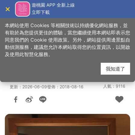
跳
遊桃園 APP 全新上線
到
立即下載
導覽
關閉
主
桃園觀光導覽網
首頁
>
想去的地方
>
美食、購物
>
美食快搜
要
本網站使用 Cookies 等相關技術以持續優化網站服務，並
內
有助於為您提供更佳的體驗，當您繼續使用本網站即表示您
容
同意我們的 Cookie 使用政策。另外，網站提供周邊景點自
路易莎咖啡-桃園中正
區
動偵測服務，建議您允許本網站取得您的位置資訊，以開啟
塊
及使用此智慧化服務。
店
我知道了
人氣：9116
更新：2026-06-09
發佈：2018-08-16