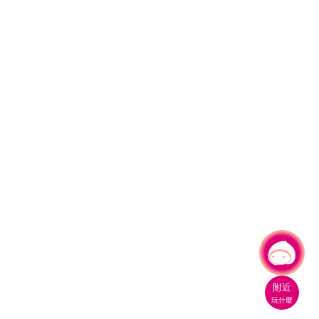
有事問小桃，一起遊桃園
附近
玩什麼