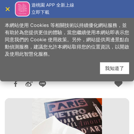
跳
遊桃園 APP 全新上線
到
立即下載
導覽
關閉
主
桃園觀光導覽網
首頁
>
想去的地方
>
美食、購物
>
美食快搜
要
本網站使用 Cookies 等相關技術以持續優化網站服務，並
內
有助於為您提供更佳的體驗，當您繼續使用本網站即表示您
容
同意我們的 Cookie 使用政策。另外，網站提供周邊景點自
星上星港式飲茶
區
動偵測服務，建議您允許本網站取得您的位置資訊，以開啟
塊
及使用此智慧化服務。
我知道了
人氣：9441
更新：2026-06-09
發佈：2018-11-20