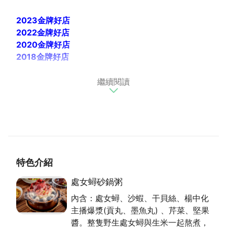
2023金牌好店
2022金牌好店
2020金牌好店
2018金牌好店
繼續閱讀
品香殿乘載多年老字號粥品的好口碑、秉持著熱愛分享
美好事物的精神，業者決定將美味的獨門配方傳承下
來，以全新的樣貌展現，為的是讓更多人得以品嚐這有
別於其他砂鍋粥的絕妙滋味。品香殿精選飽滿的米粒，
吸收大地的精華，將食材慢熬濃縮至粒粒白米當中，綿
密的口感能幫助消化，且比米飯更能促進人體吸收食材
特色介紹
的營養和精華。
潮州砂鍋粥因位於沿海地帶，故以盛產豐富海鮮為名，
處女蟳砂鍋粥
承自傳統潮洲海鮮砂鍋。
內含：處女蟳、沙蝦、干貝絲、楊中化
主播爆漿(貢丸、墨魚丸) 、芹菜、堅果
醬。整隻野生處女蟳與生米一起熬煮，