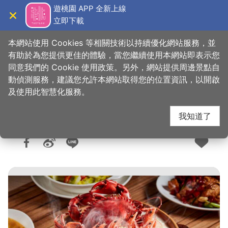
跳
遊桃園 APP 全新上線
到
立即下載
導覽
關閉
主
桃園觀光導覽網
首頁
>
想去的地方
>
美食、購物
>
美食快搜
要
本網站使用 Cookies 等相關技術以持續優化網站服務，並
內
有助於為您提供更佳的體驗，當您繼續使用本網站即表示您
容
同意我們的 Cookie 使用政策。另外，網站提供周邊景點自
品香殿潮州砂鍋粥
區
動偵測服務，建議您允許本網站取得您的位置資訊，以開啟
塊
及使用此智慧化服務。
我知道了
人氣：8347
更新：2026-06-09
發佈：2018-11-20