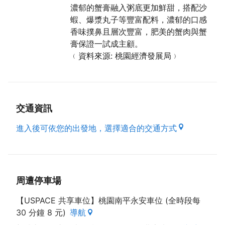
（資料來源 : 本府經濟發展局）
濃郁的蟹膏融入粥底更加鮮甜，搭配沙
蝦、爆漿丸子等豐富配料，濃郁的口感
香味撲鼻且層次豐富，肥美的蟹肉與蟹
膏保證一試成主顧。
﹙資料來源: 桃園經濟發展局﹚
交通資訊
進入後可依您的出發地，選擇適合的交通方式
周遭停車場
【USPACE 共享車位】桃園南平永安車位 (全時段每
30 分鐘 8 元)
導航