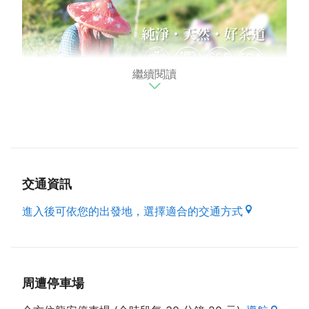
繼續閱讀
★純淨·天然·好茶道★ 堅持嚴選有機純種台灣手採茶
【
定迎的起源與堅持】
定迎公司專賣台灣優質高山茶，是外交部指定茶葉伴手
交通資訊
禮，茶葉每年送檢通過SGS檢測，及通過美國FDA檢
驗，並為茶品投保二千萬產品責任險。定迎台灣茶、高
進入後可依您的出發地，選擇適合的交通方式
山茶、茶葉禮盒、茶葉伴手禮，絕對您送禮的最佳選
擇。定迎的茶葉伴手禮、各式茶葉禮盒更榮獲比利時外
交部採用送禮。
周遭停車場
定迎製造茶葉，堅持台灣原產地生產，一條龍生產製
造，有機無毒友善栽種，堅持手工採茶，聘用老師傅手