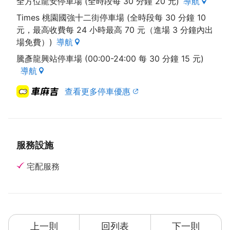
全方位龍安停車場 (全時段每 30 分鐘 20 元)
導航
工製茶，建立新穎的茶葉品牌包裝，推廣天然好茶。堅
Times 桃園國強十二街停車場 (全時段每 30 分鐘 10
持茶葉每年檢驗，嚴格的品質把關就是定迎堅持的理
元，最高收費每 24 小時最高 70 元（進場 3 分鐘內出
想，把有機無毒健康的好茶帶給每位愛喝茶的消費
場免費）)
導航
者。
騰彥龍興站停車場 (00:00-24:00 每 30 分鐘 15 元)
導航
查看更多停車優惠
🏆【定迎得獎紀錄】🏆
從2017~2019年定迎拉拉山烏龍茶，榮獲比利時米其
林ITQI三顆星最高等級獎；其他的蜜香紅茶、梨山烏龍
茶、阿里山烏龍茶、高山烏龍茶、凍頂烏龍茶都榮獲米
其林ITQI兩顆星。定迎為茶業界唯一通過中國、歐盟、
服務設施
日本、台灣SGS檢驗標準，更獲得美國FDA認證。各項
宅配服務
檢驗報告秉持公開透明，您可於定迎官網上查詢瀏覽；
定迎為每一位消費者把關品質，提供純淨、天然、好茶
道，讓您真正喝的放心、安心。
上一則
回列表
下一則