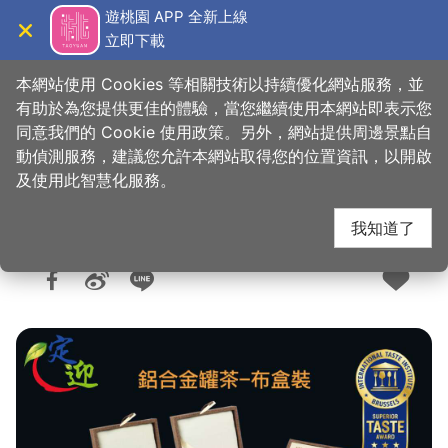
跳
遊桃園 APP 全新上線
到
立即下載
導覽
關閉
主
桃園觀光導覽網
首頁
>
購好物
>
購物快搜
要
本網站使用 Cookies 等相關技術以持續優化網站服務，並
內
有助於為您提供更佳的體驗，當您繼續使用本網站即表示您
容
同意我們的 Cookie 使用政策。另外，網站提供周邊景點自
定迎有限公司
區
動偵測服務，建議您允許本網站取得您的位置資訊，以開啟
塊
及使用此智慧化服務。
我知道了
人氣：7643
更新：2025-05-13
發佈：2018-12-11