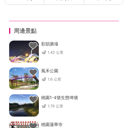
公司經歷-店面-通路-合作
1.門市:中山區門市、九份營業處
2.實體通路：SOGO、京華城、美麗華、CITY SUPER
3.航空公司：長榮機上雜誌
周邊景點
4.旅行社：聖惠藝品店、阿里山名產 旅行社
5.其他合作：大甲媽祖鎮瀾宮、唐氏症基金會
彩韻廣場
6.官方：外交部禮品部、駐歐盟兼駐比利時代表處、駐
1.42 公里
匈牙利代表處、臺北市政府觀光傳播局 最佳伴手禮
👍
【定迎給予的八大保證】
👍
風禾公園
（一）、百分之百茶葉原料台灣種植生產
1.6 公里
（二）、百分之百使用天然有機黃豆粕友善栽種
（三）、本公司產品絕無摻混其他國家進口茶及絕無添
加任何人工色素、香料及防腐劑。
桃園1-4號生態埤塘
（四）、為保障消費者使用品質及避免仿冒，本公司採
1.79 公里
用防偽標籤並以產品序號管理。
（五）、本公司食品登錄字號為H-124880624-
00000-9
桃園蓮華寺