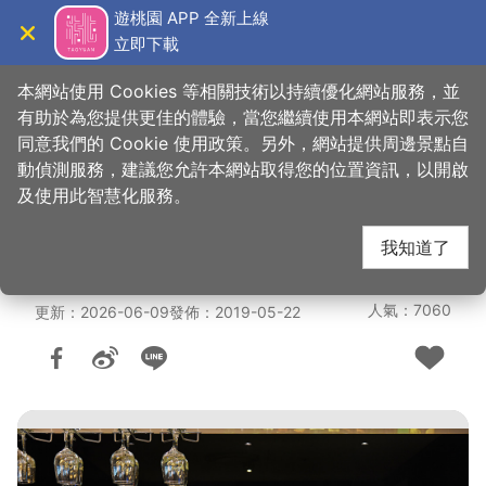
跳
遊桃園 APP 全新上線
到
立即下載
導覽
關閉
主
桃園觀光導覽網
首頁
>
想去的地方
>
美食、購物
>
美食快搜
要
本網站使用 Cookies 等相關技術以持續優化網站服務，並
內
有助於為您提供更佳的體驗，當您繼續使用本網站即表示您
容
同意我們的 Cookie 使用政策。另外，網站提供周邊景點自
福容大飯店 桃園機場捷
區
動偵測服務，建議您允許本網站取得您的位置資訊，以開啟
塊
及使用此智慧化服務。
運 A8-A Bar
我知道了
人氣：7060
更新：2026-06-09
發佈：2019-05-22