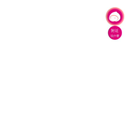
有事問小桃，一起遊桃園
附近
玩什麼
桃園市政府觀光旅遊局
330206 桃園市桃園區縣府路1號
電話：(03)332-2101#6209
服務時間：週一至週五