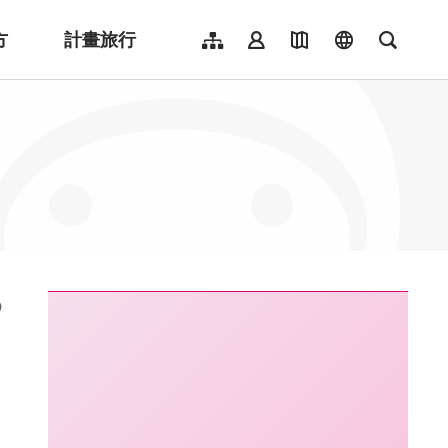
方
計畫旅行
網站導覽
會員登入
地圖導覽
language
全文檢
English
日本語
한국어
簡體中文
Indonesia
ไทย
Người việt nam
:::