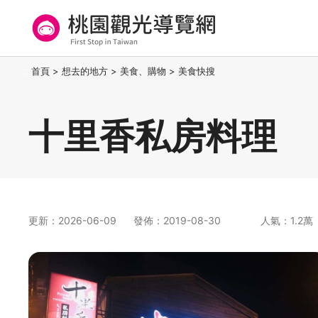
跳
到
主
要
桃園觀光導覽網
:::
首頁
>
想去的地方
>
美食、購物
>
美食快搜
內
容
區
十里香私房料理
塊
更新：2026-06-09
發佈：2019-08-30
人氣：1.2萬