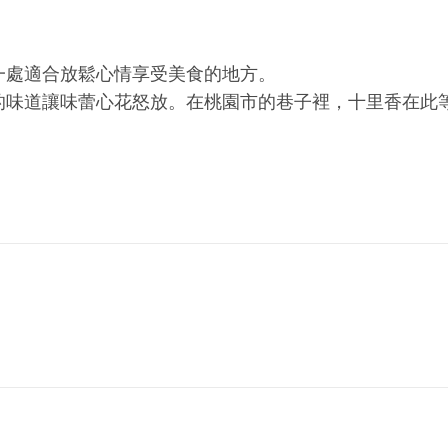
一處適合放鬆心情享受美食的地方。
的味道讓味蕾心花怒放。在桃園市的巷子裡，十里香在此