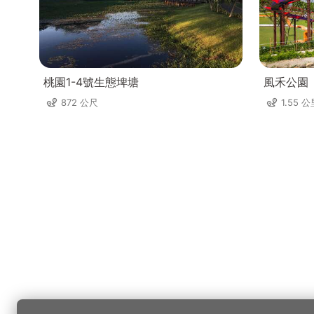
桃園1-4號生態埤塘
風禾公園
872 公尺
1.55 