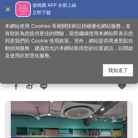
跳
遊桃園 APP 全新上線
到
立即下載
導覽
關閉
主
桃園觀光導覽網
首頁
>
想去的地方
>
美食、購物
>
美食快搜
要
本網站使用 Cookies 等相關技術以持續優化網站服務，並
內
有助於為您提供更佳的體驗，當您繼續使用本網站即表示您
容
同意我們的 Cookie 使用政策。另外，網站提供周邊景點自
永芯茶檔 茶餐廳
區
動偵測服務，建議您允許本網站取得您的位置資訊，以開啟
塊
及使用此智慧化服務。
我知道了
人氣：6928
更新：2026-06-09
發佈：2019-11-14