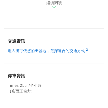
繼續閱讀
茶擋餐主菜有豬扒、腸仔、沙嗲、方塊牛肉，搭配公仔
湯麵、公仔撈丁，適合正餐食用，還有各種港式特餐，
當然還有道地的香港小點;冰火波蘿油、楓味糖芯蛋
塔、豬扒包，配上多士系列（吐司系列）甜鹹口味都
有，早午餐、下午茶任何時間都適合來店內用餐。
特有的茶水，調製正宗港式拉茶，絲滑奶茶更要來品
嚐，選用不同的紅茶與奶水熬煮出來的港式奶茶，用奶
交通資訊
茶為基底做出不同的飲茶變化，口感滑順，十分適合飯
後或下午茶時享用，還有許多地道的港式飲品，期待您
進入後可依您的出發地，選擇適合的交通方式
來「永芯茶餐廳 港仔餅」嚐鮮。
(資料來源:店家官網)
停車資訊
Times 25元/半小時
（店面正前方）