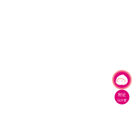
有事問小桃，一起遊桃園
|
附近
玩什麼