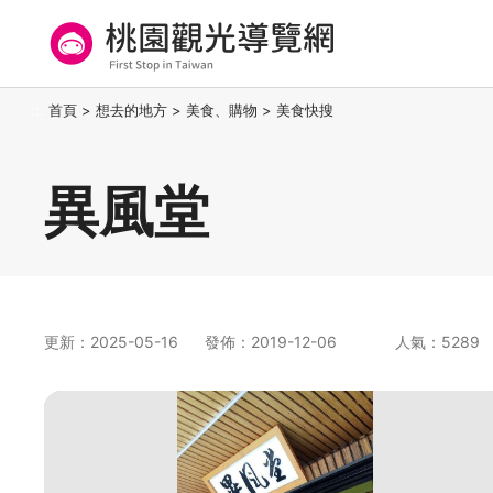
跳
到
主
要
桃園觀光導覽網
:::
首頁
>
想去的地方
>
美食、購物
>
美食快搜
內
容
區
異風堂
塊
更新：2025-05-16
發佈：2019-12-06
人氣：5289