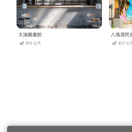
大湳圖書館
八塊厝民
610 公尺
827 公