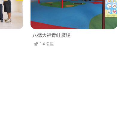
八德大福青蛙廣場
1.4 公里