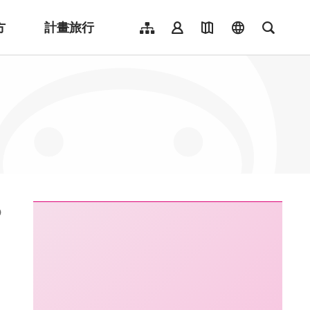
方
計畫旅行
網站導覽
會員登入
地圖導覽
language
全文檢
English
日本語
한국어
簡體中文
Indonesia
ไทย
Người việt nam
:::