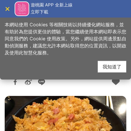
跳
遊桃園 APP 全新上線
到
立即下載
導覽
關閉
主
桃園觀光導覽網
首頁
>
想去的地方
>
美食、購物
>
美食快搜
要
本網站使用 Cookies 等相關技術以持續優化網站服務，並
內
有助於為您提供更佳的體驗，當您繼續使用本網站即表示您
容
同意我們的 Cookie 使用政策。另外，網站提供周邊景點自
炒味亭炒飯專賣店
區
動偵測服務，建議您允許本網站取得您的位置資訊，以開啟
塊
及使用此智慧化服務。
我知道了
人氣：5382
更新：2026-06-10
發佈：2020-07-02