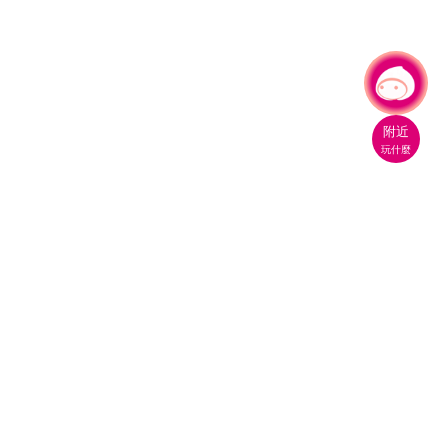
有事問小桃，一起遊桃園
|
附近
玩什麼
桃園市政府觀光旅遊局
330206 桃園市桃園區縣府路1號
電話：(03)332-2101#6209