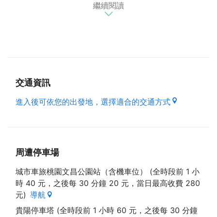
繼續閱讀
※用心做好每一份餐點呈現給您
起司茄汁蝦仁培根／櫻花蝦炒飯／海鮮什錦炒麵／夏威
夷鳳梨炒飯／泰式海鮮炒飯／韓式泡菜意麵
(資料來源：店家臉書專頁)
交通資訊
進入後可依您的出發地，選擇適合的交通方式
周遭停車場
城市車旅桃園文昌公園站（含機車位） (全時段前 1 小
時 40 元，之後每 30 分鐘 20 元，當日最高收費 280
元)
導航
貴陽停車塔 (全時段前 1 小時 60 元，之後每 30 分鐘