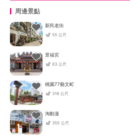
周邊景點
新民老街
55 公尺
景福宮
63 公尺
桃園77藝文町
318 公尺
淘動漫
355 公尺