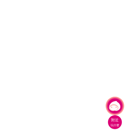
有事問小桃，一起遊桃園
|
附近
玩什麼