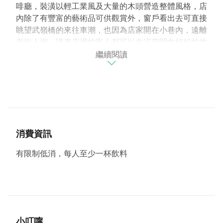
啡廳，裝潢以輕工業風及大量的木頭營造整體風格，店
內除了有豐富的藝術品可供觀賞外，窗戶看出去可直接
眺望武嶺橋的來往車潮，也因為店家開在小巷內，遠離
老街人潮，讓來店裡的客人都可以在這空間內好好的放
繼續閱讀
鬆休息。
店家主要販售飲品、甜點以及輕食，飲品中咖啡為店內
招牌，店家對於咖啡的品質極為講究，咖啡豆都是店家
親自烘焙，所以極力推薦『手沖咖啡』細細品嚐店家對
於豆子的用心，輕食品項也是菜單內的人氣王，除了美
味又份量多之外，價格也非常划算，若有機會來大溪老
街，一定要留時間來『大溪x好室Join好室咖啡』無論
消費資訊
是咖啡以及輕食都有一定的水準，值得細細品味。
有限制低消，每人至少一杯飲料
小叮嚀