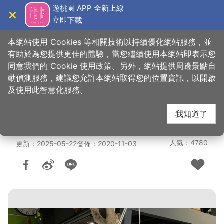
跳
遊桃園 APP 全新上線
到
立即下載
導覽
關閉
主
桃園觀光導覽網
首頁
>
想去的地方
>
美食、購物
>
美食快搜
要
本網站使用 Cookies 等相關技術以持續優化網站服務，並
內
有助於為您提供更佳的體驗，當您繼續使用本網站即表示您
容
同意我們的 Cookie 使用政策。另外，網站提供周邊景點自
JoinHouse 大溪x好室
區
動偵測服務，建議您允許本網站取得您的位置資訊，以開啟
塊
及使用此智慧化服務。
好室咖啡
我知道了
人氣：4780
更新：2025-05-22
發佈：2020-11-03