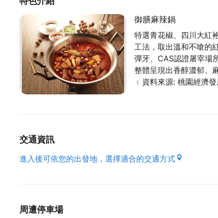
特色介紹
御膳麻辣鍋
特選青花椒、四川大紅
工法，取出溫和不嗆的
彈牙、CAS認證屠宰場
整體呈現出香醇濃郁、
﹙資料來源: 桃園經濟
交通資訊
進入後可依您的出發地，選擇適合的交通方式
周遭停車場