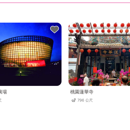
廣場
桃園蓮華寺
尺
796 公尺