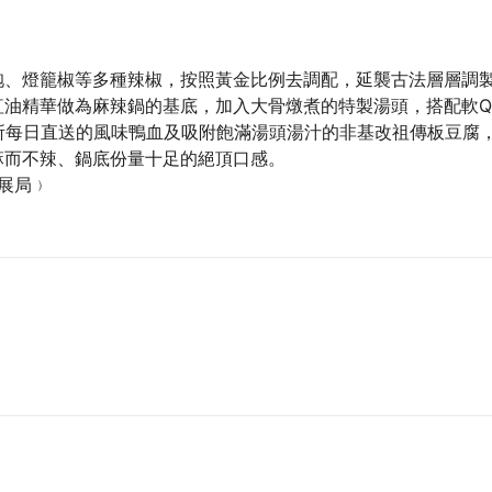
袍、燈籠椒等多種辣椒，按照黃金比例去調配，延襲古法層層調
紅油精華做為麻辣鍋的基底，加入大骨燉煮的特製湯頭，搭配軟Q
所每日直送的風味鴨血及吸附飽滿湯頭湯汁的非基改祖傳板豆腐
麻而不辣、鍋底份量十足的絕頂口感。
發展局﹚