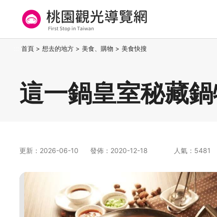
跳
到
主
要
桃園觀光導覽網
:::
首頁
>
想去的地方
>
美食、購物
>
美食快搜
內
容
區
這一鍋皇室秘藏鍋
塊
更新：2026-06-10
發佈：2020-12-18
人氣：5481