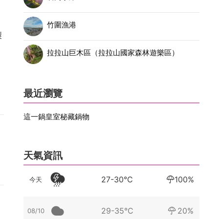
竹圍漁港
製
拉拉山巨木區（拉拉山國家森林遊樂區）
，
最近瀏覽
這一鍋皇室秘藏鍋物
天氣資訊
27-30°C
100%
今天
29-35°C
20%
08/10