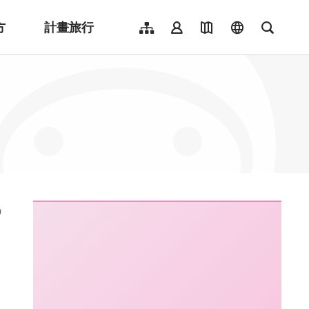
方
計畫旅行
網站導覽
會員登入
地圖導覽
language
全文檢
English
日本語
한국어
簡體中文
Indonesia
ไทย
Người việt nam
:::