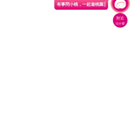
有事問小桃，一起遊桃園
附近
玩什麼
桃園市政府觀光旅遊局
330206 桃園市桃園區縣府路1號
電話：(03)332-2101#6209
服務時間：週一至週五
上午8:00至12:00 下午13:00至17:00