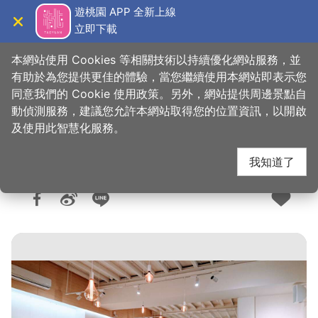
跳
遊桃園 APP 全新上線
到
立即下載
導覽
關閉
主
桃園觀光導覽網
首頁
>
想去的地方
>
美食、購物
>
美食快搜
要
本網站使用 Cookies 等相關技術以持續優化網站服務，並
內
有助於為您提供更佳的體驗，當您繼續使用本網站即表示您
容
同意我們的 Cookie 使用政策。另外，網站提供周邊景點自
旅人咖啡館 力行店
區
動偵測服務，建議您允許本網站取得您的位置資訊，以開啟
塊
及使用此智慧化服務。
我知道了
人氣：6157
更新：2026-06-10
發佈：2022-03-17