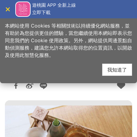
跳
遊桃園 APP 全新上線
到
立即下載
導覽
關閉
主
桃園觀光導覽網
首頁
>
想去的地方
>
美食、購物
>
美食快搜
要
本網站使用 Cookies 等相關技術以持續優化網站服務，並
內
有助於為您提供更佳的體驗，當您繼續使用本網站即表示您
容
同意我們的 Cookie 使用政策。另外，網站提供周邊景點自
葉家千金YEH JI TEA
區
動偵測服務，建議您允許本網站取得您的位置資訊，以開啟
塊
及使用此智慧化服務。
我知道了
人氣：3259
更新：2026-06-10
發佈：2022-09-01