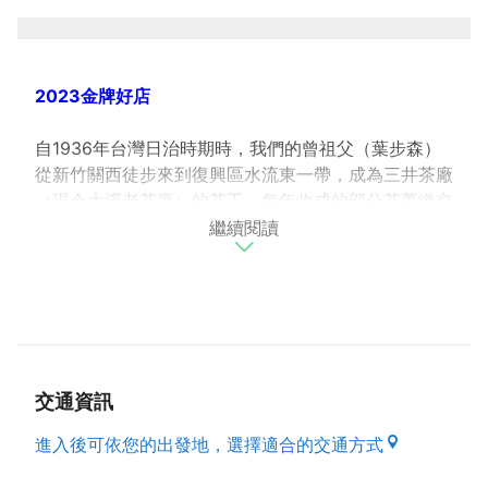
2023金牌好店
自1936年台灣日治時期時，我們的曾祖父（葉步森）
從新竹關西徒步來到復興區水流東一帶，成為三井茶廠
（現今大溪老茶廠）的茶工，每年收成的部分茶菁繳交
繼續閱讀
給三井茶廠轉換成地租，開啟了葉家與茶的故事。
1980年、爺爺從一位職工兼茶農，轉變成生產製茶與
銷售，一頭栽入茶葉領域，鑽研產製及銷售茶葉，進而
在復興區三民里創立了「藍廷製茶所」。並在製茶技術
以及焙茶工藝更加精進，也奠定了茶葉的深厚基礎。
交通資訊
身為第四代小茶農的我們，承接葉家製茶、焙茶工藝，
並提倡與高山自然環境共存的永續農法茶。傳承葉家的
進入後可依您的出發地，選擇適合的交通方式
精神，珍愛土地，惜緣、惜福，「茶山如同葉家的千金