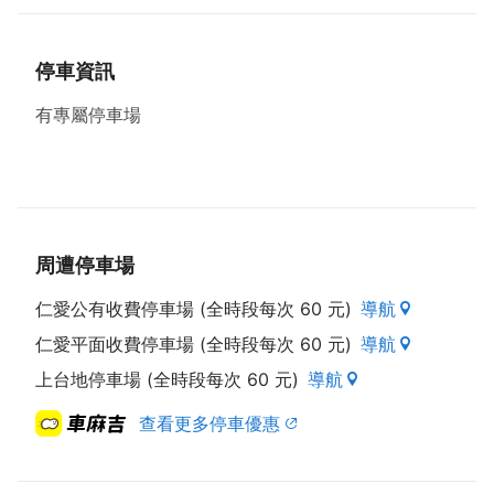
萬金」，是大自然最珍貴的禮物。
改造爺爺的製茶廠，創造可多元應用的茶空間，研製口
停車資訊
味多元化的拉拉山茶，並舉辦茶葉相關之食農體驗，希
望能讓更多的台灣年輕人了解台灣茶葉以及傳統製茶文
有專屬停車場
化的價值。
推出茶空間-「試茶趣」體驗商品，搭配日式茶器以及
當日精選泡茶器具，享受日式氛圍感的泡茶體驗。採個
人品茶套組方式品茗葉家千金的拉拉山自製茶，以連結
五感為主軸，品味茶湯的色、香、味。一個人的儀式感
周遭停車場
泡茶體驗，讓生活中忙碌的人，享受片刻的靜謐時光。
仁愛公有收費停車場 (全時段每次 60 元)
導航
仁愛平面收費停車場 (全時段每次 60 元)
導航
上台地停車場 (全時段每次 60 元)
導航
查看更多停車優惠