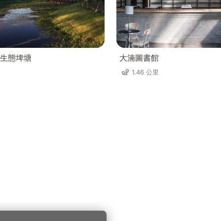
號生態埤塘
大湳圖書館
1.46 公里