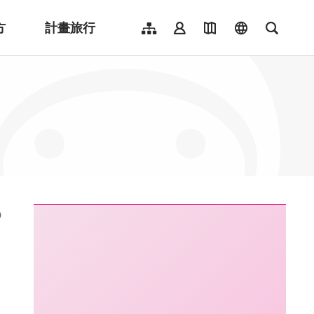
方
計畫旅行
網站導覽
會員登入
地圖導覽
language
全文檢
English
日本語
한국어
簡體中文
Indonesia
ไทย
Người việt nam
:::