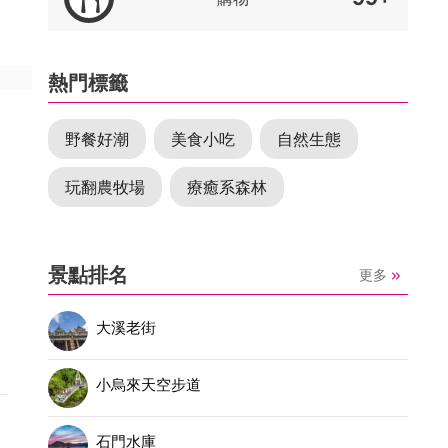
熱門標籤
野餐好潮
美食小吃
自然生態
玩翻農牧場
療癒系森林
景點排名
更多
罕
大溪老街
三
小烏來天空步道
石門水庫