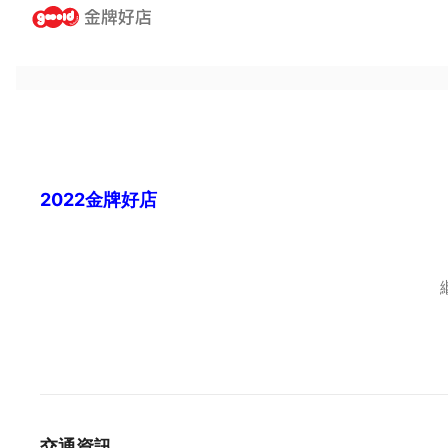
2022金牌好店
這是以三個孩子頭像設計出來的LOGO,三宝媽為
見疾病女兒成年之後可以和社會及人群連結而創造
三宝冰事不只是賣一碗冰還分享我們的故事及照顧
宝媽的用心，也希望給予同時罕病家庭正能量勇敢
希望未來能不斷開發創新冰品，讓三宝冰事在桃園
移，對象以罕病家庭為主，鼓勵成年罕病兒正常生
交通資訊