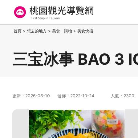
跳
到
主
要
桃園觀光導覽網
:::
首頁
>
想去的地方
>
美食、購物
>
美食快搜
內
容
區
三宝冰事 BAO 3 I
塊
更新：2026-06-10
發佈：2022-10-24
人氣：2300