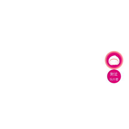
有事問小桃，一起遊桃園
|
附近
玩什麼