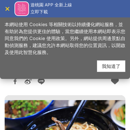
跳
遊桃園 APP 全新上線
到
立即下載
導覽
關閉
主
桃園觀光導覽網
首頁
>
想去的地方
>
美食、購物
>
美食快搜
要
本網站使用 Cookies 等相關技術以持續優化網站服務，並
內
有助於為您提供更佳的體驗，當您繼續使用本網站即表示您
容
同意我們的 Cookie 使用政策。另外，網站提供周邊景點自
食一碗秋香的味道
區
動偵測服務，建議您允許本網站取得您的位置資訊，以開啟
塊
及使用此智慧化服務。
我知道了
人氣：2361
更新：2026-06-10
發佈：2022-10-28