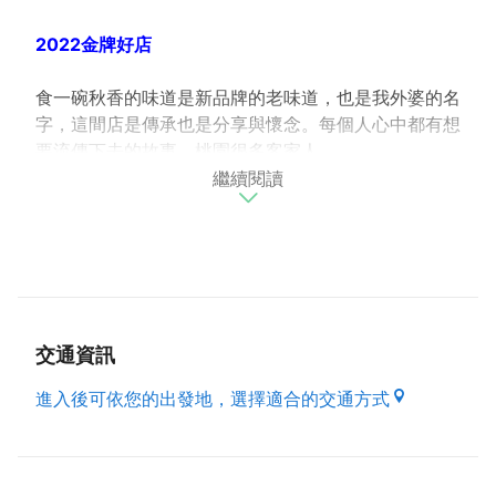
2022金牌好店
食一碗秋香的味道是新品牌的老味道，也是我外婆的名
字，這間店是傳承也是分享與懷念。每個人心中都有想
要流傳下去的故事。桃園很多客家人
繼續閱讀
把客家元素帶入產品中，因此也使用大溪小農種植的韭
菜、復興鄉的香菇，香菇肉厚味香，另外我們尋找到在
地農民飼養的黑豬肉，不添加生長激素的純粹吃廚餘長
大的豬。店內商品皆尋古法製作，也是最初的信念，就
是像回到家吃東西一樣，多了溫暖與溫度。
交通資訊
（資料來源 : 本府經濟發展局）
進入後可依您的出發地，選擇適合的交通方式