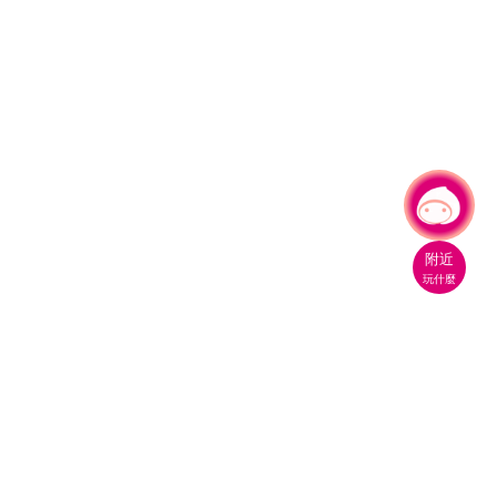
有事問小桃，一起遊桃園
|
附近
玩什麼