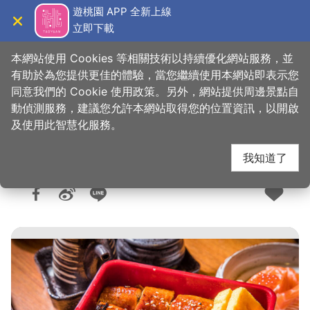
跳
遊桃園 APP 全新上線
到
立即下載
導覽
關閉
主
桃園觀光導覽網
首頁
>
想去的地方
>
美食、購物
>
美食快搜
要
本網站使用 Cookies 等相關技術以持續優化網站服務，並
內
有助於為您提供更佳的體驗，當您繼續使用本網站即表示您
容
同意我們的 Cookie 使用政策。另外，網站提供周邊景點自
藏王日式食堂
區
動偵測服務，建議您允許本網站取得您的位置資訊，以開啟
塊
及使用此智慧化服務。
我知道了
人氣：4516
更新：2026-06-10
發佈：2022-11-01