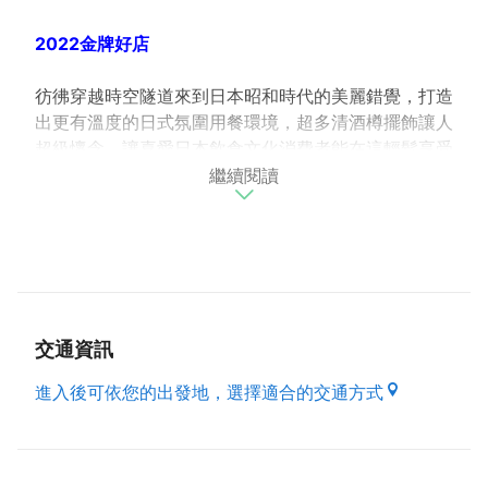
2022金牌好店
彷彿穿越時空隧道來到日本昭和時代的美麗錯覺，打造
出更有溫度的日式氛圍用餐環境，超多清酒樽擺飾讓人
超級懷念，讓喜愛日本飲食文化消費者能在這輕鬆享受
繼續閱讀
小聚與小酌，手卷壽司、開胃菜、冷物、和風沙拉、日
式風味飯、烤物、石鍋、揚物等應有盡有。特別推薦蒲
燒鰻魚飯，入味的蒲燒鰻魚，鋪上海苔提味，一旁還有
玉子燒、黑豆、薑絲及蔥花，一口蒲燒鰻魚一口白飯真
是銷魂！享受美食，品味生活。
（資料來源 : 本府經濟發展局）
交通資訊
進入後可依您的出發地，選擇適合的交通方式