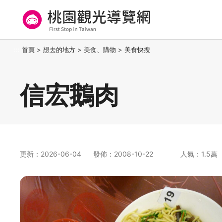
跳
到
主
要
桃園觀光導覽網
:::
首頁
>
想去的地方
>
美食、購物
>
美食快搜
內
容
區
信宏鵝肉
塊
更新：2026-06-04
發佈：2008-10-22
人氣：1.5萬