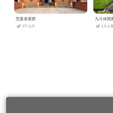
范姜老屋群
九斗休閒
377 公尺
2.9 公