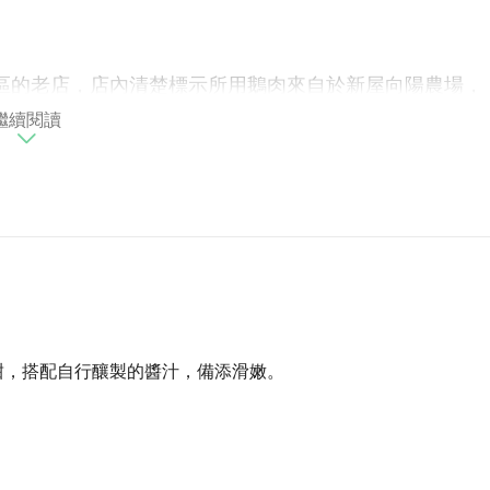
區的老店，店內清楚標示所用鵝肉來自於新屋向陽農場，
第二代經營，承襲父母親一脈相傳的手藝和菜色，將客家
繼續閱讀
式，以及肉鵝的熟成可謂相當挑剔。店內是選用白羅曼鵝
料理方式上不求花俏，僅用水煮的方式將鵝肉原汁原味保
、滑嫩。值得一提的是，鵝肉醬調配至今還是第一代老闆
每一位來店裡的客人都能吃到道地的客家菜，在吃飽喝足
下次還要帶朋友一起來吃的心聲後，除了窩心，更添一分
下，走過半世紀的信宏鵝肉，三代齊心預約下一個50
甜，搭配自行釀製的醬汁，備添滑嫩。
之都Ⅲ