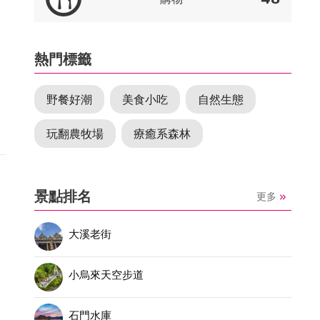
熱門標籤
料
野餐好潮
美食小吃
自然生態
和
玩翻農牧場
療癒系森林
和
景點排名
更多
動
大溪老街
小烏來天空步道
石門水庫