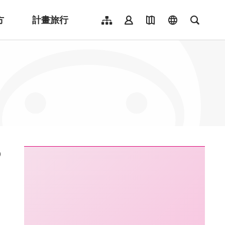
方
計畫旅行
網站導覽
會員登入
地圖導覽
language
全文檢
English
日本語
한국어
簡體中文
Indonesia
ไทย
Người việt nam
:::