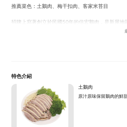
推薦菜色：土鵝肉、梅干扣肉、客家米苔目
招牌上寫著創立於民國50年的信宏鵝肉，是新屋地
用心、負責的態度不言而喻。目前當家的邱老闆是
理的精髓發揮到淋漓盡致。
首推一指的招牌菜非鵝肉莫屬，對於品種和養殖方
土鵝配種，飼養百餘天，達8、9斤重才能及格。在
留，切薄片後再搭配獨門鵝肉醬，吃起來自然鮮甜
老闆娘親自選材釀製呢！
特色介紹
在外場服務數十年的老闆娘說，她最大的希望就是
後，臉上掛著幸福滿足的笑容。有時聽到顧客反應
土鵝肉
力。如今，第三代開始陸續接手經營，在代代傳承之
原汁原味保留鵝肉的鮮
年、100年…
資料來源來自：桃園市政府客家事務局出版之好客