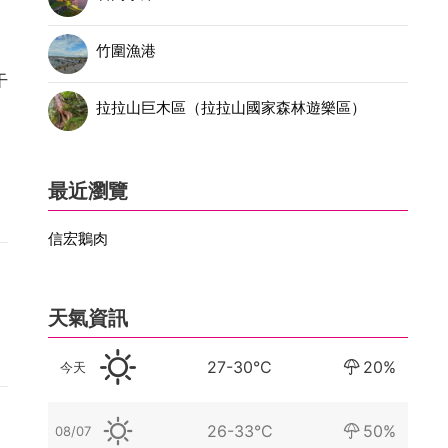
竹圍漁港
干
拉拉山巨木區（拉拉山國家森林遊樂區）
最近瀏覽
信宏鵝肉
天氣資訊
27-30°C
20%
今天
26-33°C
50%
08/07