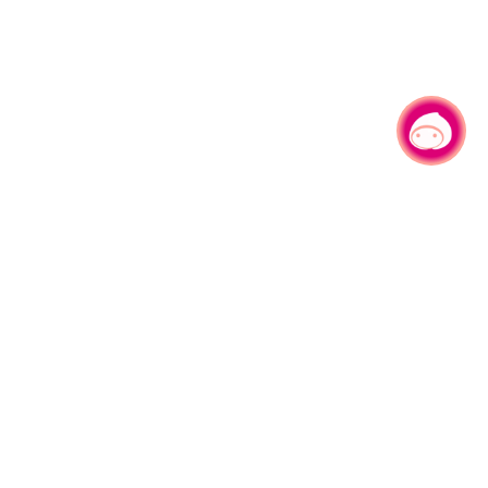
有事問小桃，一起遊桃園
|
旅遊局
網站導覽
資訊安全政策
園區縣府路1號
網站資料開放宣告