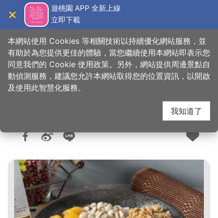
跳
遊桃園 APP 全新上線
到
立即下載
導覽
關閉
主
桃園觀光導覽網
首頁
>
想去的地方
>
美食、購物
>
美食快搜
要
本網站使用 Cookies 等相關技術以持續優化網站服務，並
內
有助於為您提供更佳的體驗，當您繼續使用本網站即表示您
容
同意我們的 Cookie 使用政策。另外，網站提供周邊景點自
李記輕豆花
區
動偵測服務，建議您允許本網站取得您的位置資訊，以開啟
塊
及使用此智慧化服務。
我知道了
人氣：5453
更新：2026-06-10
發佈：2023-10-17