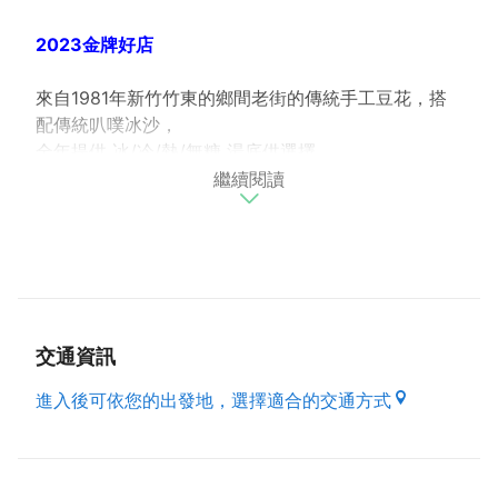
2023金牌好店
來自1981年新竹竹東的鄉間老街的傳統手工豆花，搭
配傳統叭噗冰沙，
全年提供 冰/冷/熱/無糖 湯底供選擇。
繼續閱讀
天熱的傳統糖冰、辣香的薑汁冰沙、濃郁健康的豆漿冰
沙，天冷的傳統熬製濃郁熱薑湯、紅豆湯、紅豆湯圓可
以暖身。
健康半糖湯底，當天現煮的濃郁無糖豆漿及健康的全脂
無糖牛奶，多種選擇及自由搭配調整口味。
店內不僅主打傳統豆花及叭噗冰沙的工藝，還有符合現
交通資訊
代人健康營養的少糖少負擔的飲食習慣，結合傳統但健
康高蛋白質且低熱量的無負擔小點心。
進入後可依您的出發地，選擇適合的交通方式
享受職人滿滿用心傳承三代40多年積累每日純手工製
作的輕豆花，期待熱愛傳統豆花的貴賓光顧～