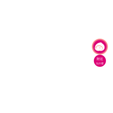
有事問小桃，一起遊桃園
|
附近
玩什麼