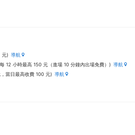
在，所以常把自己放進這舒適的空間，感受一下並說出「
來但又莫名熟悉的老朋友感吧~
啜飲一口職人精神的手沖咖啡，配上加熱過後的錫蘭紅茶
，再好不過了~
 元)
導航
及甜點，還有我們真心對待的溫度，那是現今所缺少可遇
 12 小時最高 150 元（進場 10 分鐘內出場免費）)
導航
 元，當日最高收費 100 元)
導航