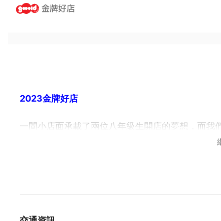
2023金牌好店
一間小店面承載了兩位八年級生開店的夢想，而我
須得用盡一切心力去做。
名為叁咖啡的「叁」
除了年齡相差叁歲同時阿錡是家中排行老叁的孩子
進。
交通資訊