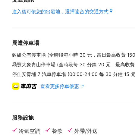
開店過程中，總想著如何讓店裡店外都使人輕鬆自
放鬆喔！」，那這裡應該可以讓人有種雖是初次到
進入後可依您的出發地，選擇適合的交通方式
我們都愛喝咖啡也喜歡吃甜點
所以用了最愛的事物來迎接素未謀面的老朋友們，
周遭停車場
蛋糕佐上日本鮮奶油，濃郁茶香及清爽不膩的口感
致維公有停車場 (全時段每小時 30 元，當日最高收費 150
在這咖啡廳競爭激烈的時代，我們不僅只販售咖啡
鼎豐大象青山停車場 (全時段每 30 分鐘 20 元，最高收費每
可求的非賣品！
停佳安青埔 7 汽車停車場 (00:00-24:00 每 30 分鐘 15
人家有山有海 我們有叁有溪 謝謝大家
查看更多停車優惠
我們是叁咖啡。
（資料來源 : 本府經濟發展局）
服務設施
冷氣空調
餐飲
外帶/外送