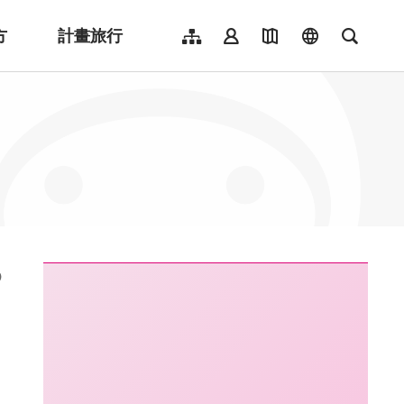
方
計畫旅行
網站導覽
會員登入
地圖導覽
language
全文檢
English
日本語
한국어
簡體中文
Indonesia
ไทย
Người việt nam
:::