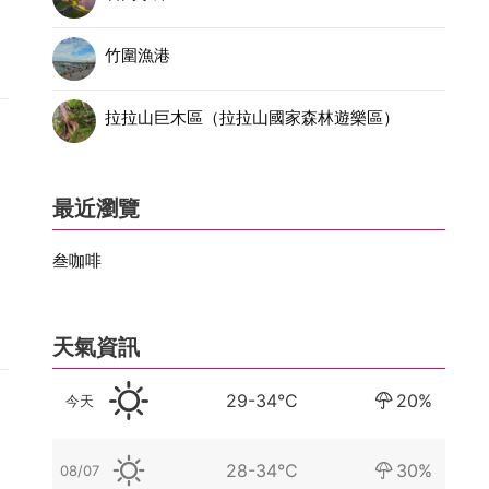
好
竹圍漁港
拉拉山巨木區（拉拉山國家森林遊樂區）
磅
最近瀏覽
不
叁咖啡
天氣資訊
29-34°C
20%
今天
28-34°C
30%
08/07