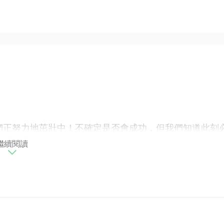
們正努力地茁壯中！不確定是否會成功，但我們知道此刻
繼續閱讀
，也象徵著我們以兩人叁腳並肩同行的姿態一起往目標前