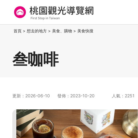
跳
到
主
要
桃園觀光導覽網
:::
首頁
>
想去的地方
>
美食、購物
>
美食快搜
內
容
區
叁咖啡
塊
更新：2026-06-10
發佈：2023-10-20
人氣：2251