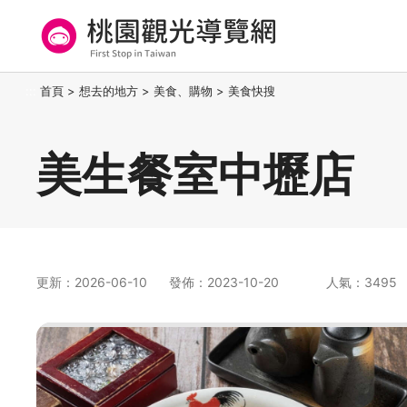
跳
到
主
要
桃園觀光導覽網
:::
首頁
>
想去的地方
>
美食、購物
>
美食快搜
內
容
區
美生餐室中壢店
塊
更新：2026-06-10
發佈：2023-10-20
人氣：3495