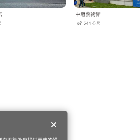
宮
中壢藝術館
尺
544 公尺
關閉
，並有助於為您提供更佳的體