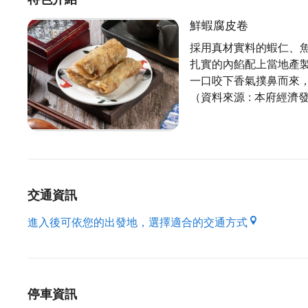
店內的每一個小細節及裝飾，保留了舊時茶餐廳的
每道手工自製的餐點都經過香港廚師精心研究，
鮮蝦腐皮卷
用料實在、堅持新鮮，絕對可以滿足您的味蕾，
採用真材實料的蝦仁、
也期待每個用完餐的客人都可以在桃園就享受到香
扎實的內餡配上當地產
港味。
一口咬下香氣撲鼻而來
（資料來源 : 本府經濟
◼️推薦餐點：鮮蝦仁腸粉
晶瑩剔透的腸粉皮，一眼即可看出腸粉皮內包裹著
（資料來源 : 本府經濟發展局）
交通資訊
進入後可依您的出發地，選擇適合的交通方式
停車資訊