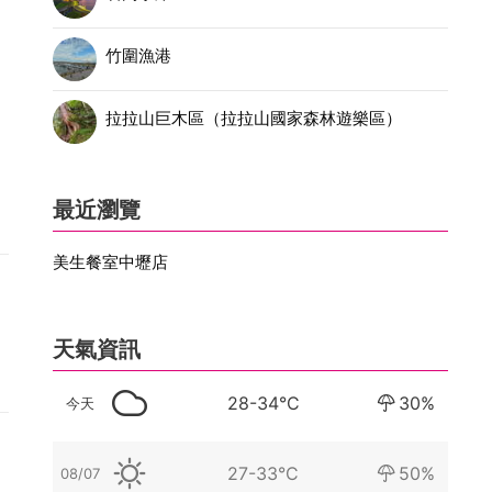
竹圍漁港
的
拉拉山巨木區（拉拉山國家森林遊樂區）
最近瀏覽
美生餐室中壢店
天氣資訊
28-34°C
30%
今天
27-33°C
50%
08/07