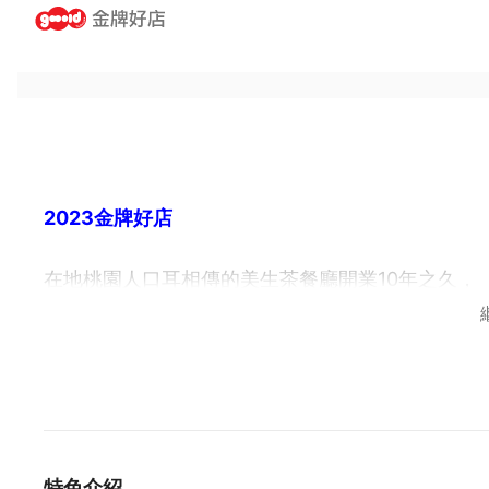
2023金牌好店
在地桃園人口耳相傳的美生茶餐廳開業10年之久，
老闆的堅持及用心是大家所看得到的。
無論是在餐點及裝潢上，為了延續舊時的傳統文化
望將傳統文化的呈現給大家。
2023年「美生餐室」用全新的樣貌展現給各位，
特色介紹