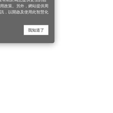
 使用政策。另外，網站提供周
訊，以開啟及使用此智慧化
我知道了
在這裡找到我們
桃園市政府觀光
遊桃園
Instagram
330206 桃園市桃
電話：(03)332-210
園風景區管理處
YouTube