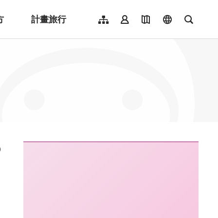
方
計畫旅行
網站導覽
會員登入
地圖導覽
language
全文檢
English
日本語
한국어
簡體中文
Indonesia
ไทย
Người việt nam
:::