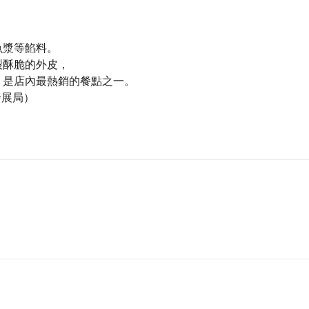
風味，彷彿讓人置身香港。
魚漿等餡料。
港的老味道，邀請您一同來體驗香港道地美食及感受濃厚
製酥脆的外皮，
，是店內最熱銷的餐點之一。
發展局）
新鮮蝦仁，道地的調味、滑順的口感，吃一口回味無窮。