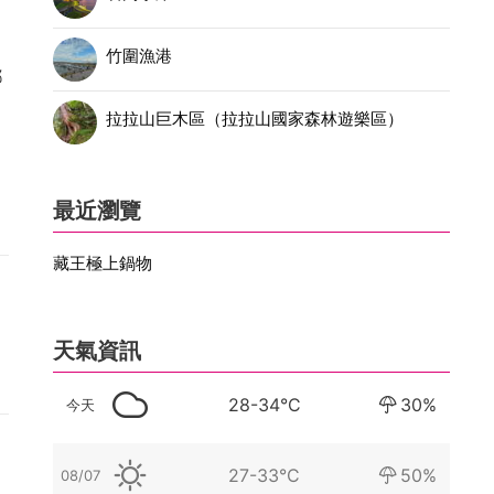
竹圍漁港
都
拉拉山巨木區（拉拉山國家森林遊樂區）
最近瀏覽
藏王極上鍋物
天氣資訊
28-34°C
30%
今天
27-33°C
50%
08/07