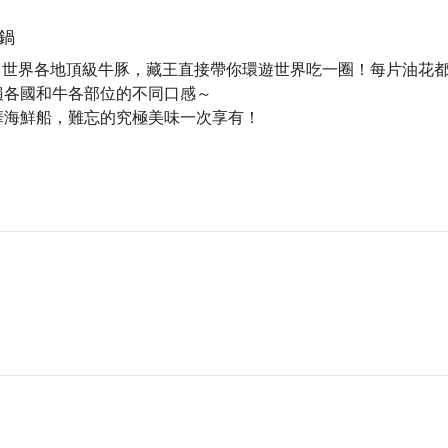
幸福感。
鍋
結了世界各地頂級牛豚，藏王直接帶你環遊世界吃一圈！每片油花
遍各國和牛各部位的不同口感～
華海鮮船，難忘的究極美味一次享有！