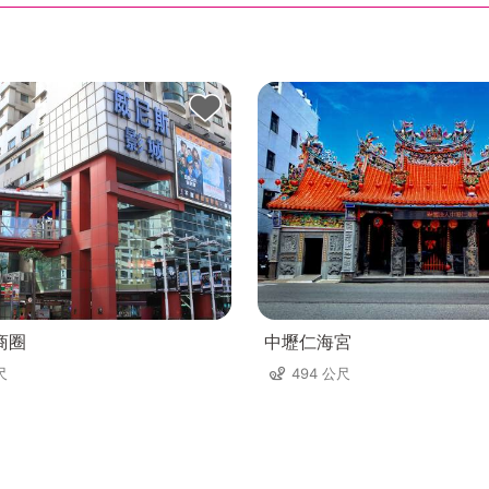
商圈
中壢仁海宮
尺
494 公尺