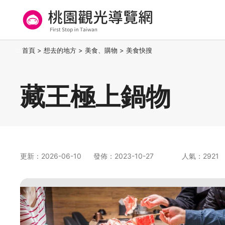
跳
到
主
要
桃園觀光導覽網
:::
首頁
>
想去的地方
>
美食、購物
>
美食快搜
內
容
區
藏王極上鍋物
塊
更新：2026-06-10
發佈：2023-10-27
人氣：2921