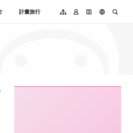
方
計畫旅行
網站導覽
會員登入
地圖導覽
language
全文檢
English
日本語
한국어
簡體中文
Indonesia
ไทย
Người việt nam
:::