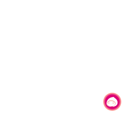
有事問小桃，一起遊桃園
|