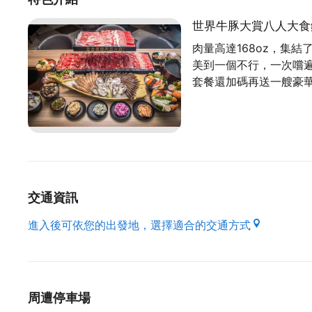
用鍋物的同時，身心靈都能夠享受到滿滿的溫暖與
世界牛豚大賞八人大食
肉量高達168oz，集
（資料來源 : 本府經濟發展局）
美到一個不行，一次嚐
套餐還加碼再送一艘豪
交通資訊
進入後可依您的出發地，選擇適合的交通方式
周遭停車場