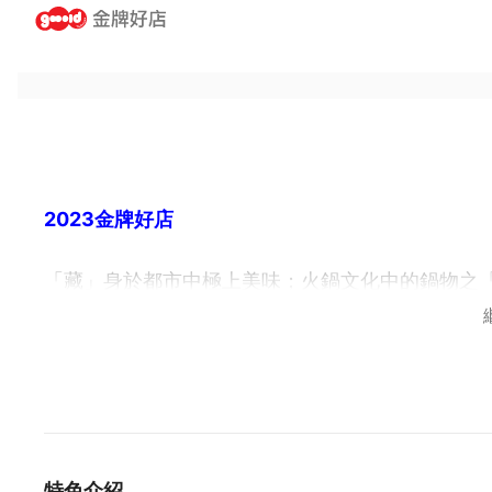
2023金牌好店
「藏」身於都市中極上美味；火鍋文化中的鍋物之
火鍋以往是在年節才會出現的菜色，象徵華人文化
及新竹地區共有四家店，已累積眾多老饕的好口碑
我們精選世界各地等級最好的牛肉與豚肉，日本A5
的口福之欲，更榮獲「全台肉品最強火鍋」稱號。
原味蔬菜湯底部分堅持使用多種新鮮蔬果熬煮，呈現
類及優惠價格，來滿足每位鍋友對份量及肉品的多
特色介紹