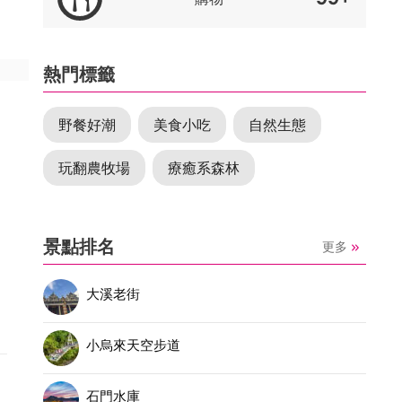
熱門標籤
野餐好潮
美食小吃
自然生態
玩翻農牧場
療癒系森林
景點排名
更多
壢
大溪老街
小烏來天空步道
享
石門水庫