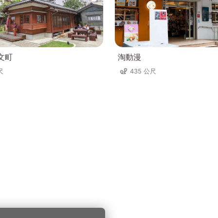
文町
淘動漫
尺
435 公尺