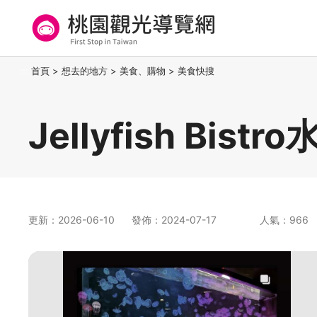
跳
到
主
要
桃園觀光導覽網
:::
首頁
>
想去的地方
>
美食、購物
>
美食快搜
內
容
區
Jellyfish Bis
塊
更新：2026-06-10
發佈：2024-07-17
人氣：966