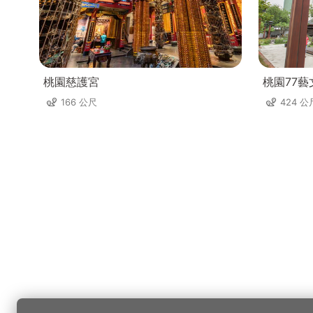
桃園慈護宮
桃園77藝
166 公尺
424 公