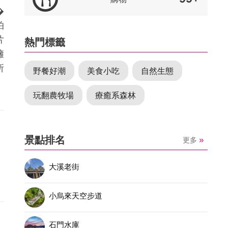
�
拍
片
熱門標籤
擁
所
野餐好潮
美食小吃
自然生態
玩翻農牧場
療癒系森林
景點排名
更多
大溪老街
小烏來天空步道
石門水庫