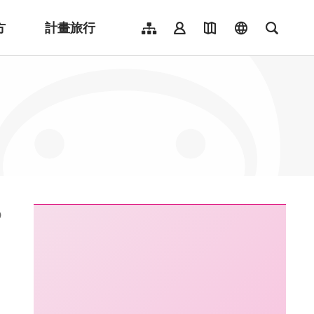
方
計畫旅行
網站導覽
會員登入
地圖導覽
language
全文檢
English
日本語
한국어
簡體中文
Indonesia
ไทย
Người việt nam
:::